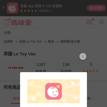
首載 App 現領 $ 100 折價券
點我領券
( 10000+ )
分類
品牌館
英國 Le Toy Van
教具
顯微鏡/放大鏡
英國 Le Toy Van
1387
136
5
銷售量
則評價
所有商品
最熱銷
新上市
價格