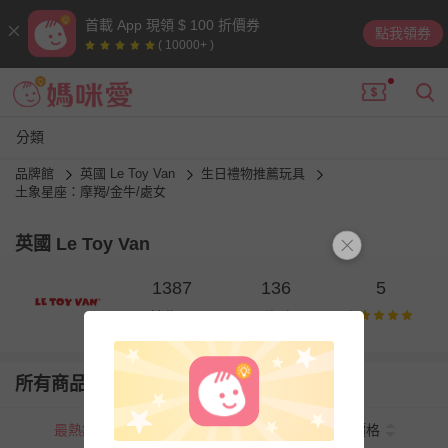
首載 App 現領 $ 100 折價券
點我領券
( 10000+ )
分類
品牌館
英國 Le Toy Van
生日禮物推薦玩具
土象星座：摩羯/金牛/處女
英國 Le Toy Van
1387
136
5
銷售量
則評價
所有商品
最熱銷
新上市
價格