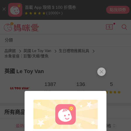
首載 App 現領 $ 100 折價券
點我領券
( 10000+ )
分類
品牌館
英國 Le Toy Van
生日禮物推薦玩具
水象星座：巨蟹/天蠍/雙魚
英國 Le Toy Van
1387
136
5
銷售量
則評價
所有商品
最熱銷
新上市
價格