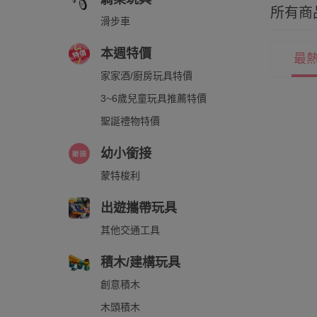
所有商
滑步車
本週特價
最
家家酒/廚房玩具特價
3~6歲兒童玩具推薦特價
聖誕禮物特價
幼小銜接
蒙特梭利
出遊攜帶玩具
其他交通工具
積木/建構玩具
創意積木
木頭積木