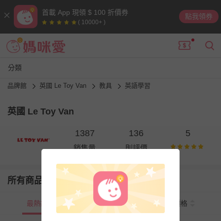
首載 App 現領 $ 100 折價券
點我領券
( 10000+ )
分類
品牌館
英國 Le Toy Van
教具
英語學習
英國 Le Toy Van
1387
136
5
銷售量
則評價
所有商品
最熱銷
新上市
價格