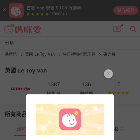
首載 App 現領 $ 100 折價券
點我領券
( 10000+ )
分類
品牌館
英國 Le Toy Van
生日禮物推薦玩具
磁力片
英國 Le Toy Van
1387
136
5
銷售量
則評價
所有商品
最熱銷
新上市
價格