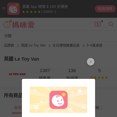
首載 App 現領 $ 100 折價券
點我領券
( 10000+ )
分類
品牌館
英國 Le Toy Van
生日禮物推薦玩具
3~6歲桌遊
英國 Le Toy Van
1387
136
5
銷售量
則評價
所有商品
最熱銷
新上市
價格