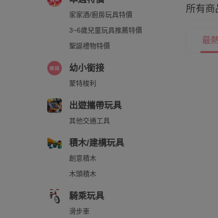
所有商
家家酒/廚房玩具特價
3~6歲兒童玩具推薦特價
最
聖誕禮物特價
幼小銜接
蒙特梭利
出遊攜帶玩具
其他交通工具
積木/建構玩具
創意積木
木頭積木
騎乘玩具
滑步車