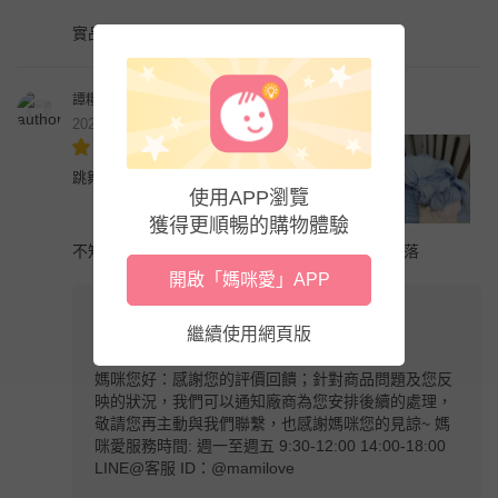
實品質感非常好，小孩非常喜歡
譚糧萱
2022年9月
跳舞猴牙刷固齒器-桃喜猴 (跳舞猴款)
使用APP瀏覽
獲得更順暢的購物體驗
不知道為什麼買來沒多久 上面的英文字母有些脫落
開啟「媽咪愛」APP
媽咪愛客服
繼續使用網頁版
2022年9月
媽咪您好：感謝您的評價回饋；針對商品問題及您反
映的狀況，我們可以通知廠商為您安排後續的處理，
敬請您再主動與我們聯繫，也感謝媽咪您的見諒~ 媽
咪愛服務時間: 週一至週五 9:30-12:00 14:00-18:00
LINE@客服 ID：@mamilove