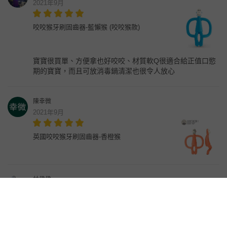
2021年9月
咬咬猴牙刷固齒器-藍懶猴 (咬咬猴款)
寶寶很買單、方便拿也好咬咬、材質軟Q很適合給正值口慾
期的寶寶，而且可放消毒鍋清潔也很令人放心
陳幸微
2021年9月
英國咬咬猴牙刷固齒器-香橙猴
林佛佛
2021年9月
跳舞猴牙刷固齒器-櫻桃猴 (跳舞猴款)