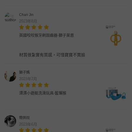
Chan Jin
2023年8月
英國咬咬猴牙刷固齒器-獅子萊恩
材質很紮實有質感，可惜寶寶不賞臉
獅子媽
2023年7月
漂漂小遊艇洗澡玩具-藍懶猴
簡佩妏
2023年6月