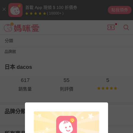
首載 App 現領 $ 100 折價券
點我領券
( 10000+ )
分類
品牌館
日本 dacos
617
55
5
銷售量
則評價
品牌分類