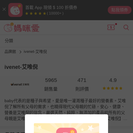
首載 App 現領 $ 100 折價券
點我領券
( 10000+ )
分類
品牌館
ivenet-艾唯倪
ivenet-艾唯倪
5965
471
4.9
銷售量
則評價
baby代表的是種子與希望，愛是唯一灌溉種子最好的營養素。艾唯
倪了解所有父母的需求，也曉得現代父母親的忙碌，安心、健康、
營養是艾唯倪的信念，嚴選天然、純粹、無添加的產品給所有的父
母親是艾唯倪的目標，衷心期待大家的支持與鼓勵。 【艾唯倪】以
愛為出發點，相信愛是唯一魔法