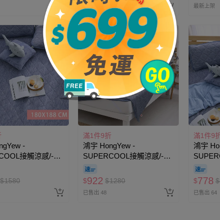
最新上架
最新上架
折
滿1件9折
滿1件9
gYew -
鴻宇 HongYew -
鴻宇 Hon
COOL接觸涼感/-5
SUPERCOOL接觸涼感/-5
SUPER
可洗/抗菌保潔墊-
度C瞬涼可洗/抗菌保潔墊-
度C瞬涼
大
雙人
單人
922
778
$
1580
$
$
1280
$
$
已售出 48
已售出 64