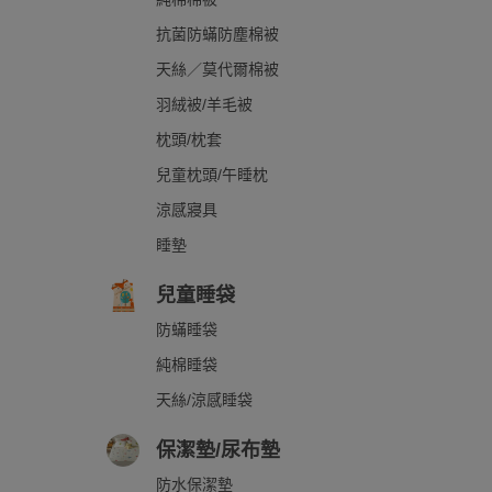
抗菌防蟎防塵棉被
天絲／莫代爾棉被
羽絨被/羊毛被
枕頭/枕套
兒童枕頭/午睡枕
涼感寢具
睡墊
兒童睡袋
防蟎睡袋
純棉睡袋
天絲/涼感睡袋
保潔墊/尿布墊
防水保潔墊