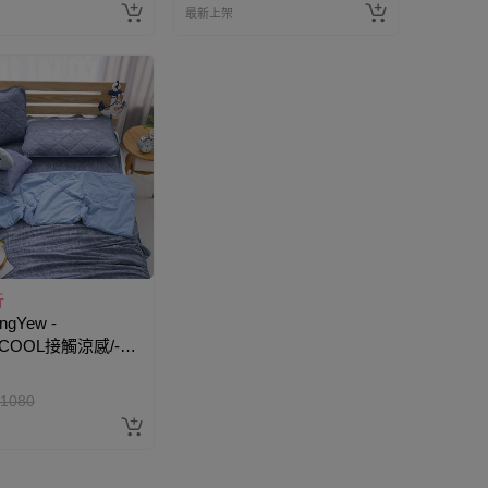
最新上架
折
gYew -
COOL接觸涼感/-5
可洗/抗菌保潔墊-
1080