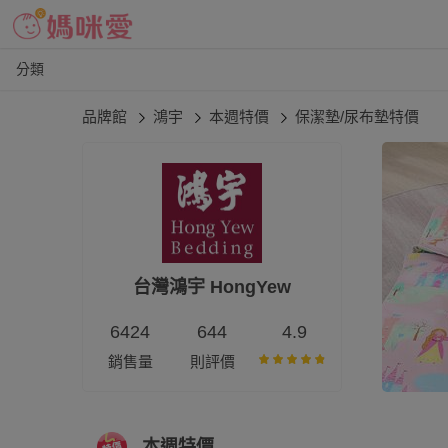
分類
品牌館
鴻宇
本週特價
保潔墊/尿布墊特價
台灣鴻宇 HongYew
6424
644
4.9
銷售量
則評價
本週特價