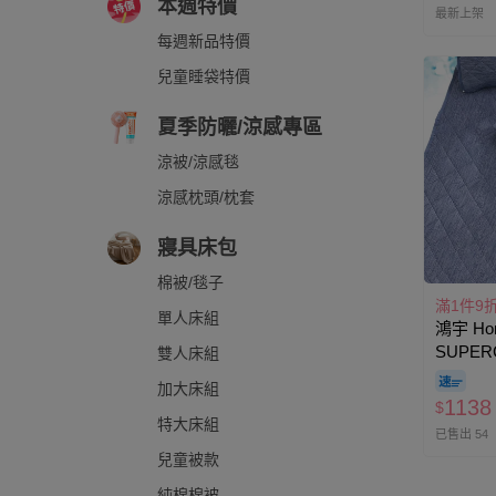
本週特價
最新上架
每週新品特價
兒童睡袋特價
夏季防曬/涼感專區
涼被/涼感毯
涼感枕頭/枕套
寢具床包
棉被/毯子
滿1件9
單人床組
鴻宇 Hon
SUPER
雙人床組
度C瞬涼
加大床組
雙人加
1138
$
特大床組
已售出 54
兒童被款
純棉棉被