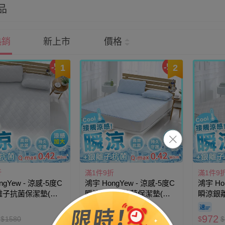
品
熱銷
新上市
價格
1
2
折
滿1件9折
滿1件9
ngYew - 涼感-5度C
鴻宇 HongYew - 涼感-5度C
鴻宇 Ho
離子抗菌保潔墊(不
瞬涼銀離子抗菌保潔墊(不
瞬涼銀
-雙人加大
含枕墊)-雙人
含枕墊)
1152
972
$
1580
$
$
1280
$
$