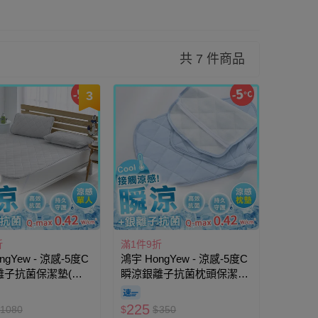
共 7 件商品
3
折
滿1件9折
ngYew - 涼感-5度C
鴻宇 HongYew - 涼感-5度C
離子抗菌保潔墊(不
瞬涼銀離子抗菌枕頭保潔墊
-單人
(48x74cm)-1入
225
1080
$
$
350