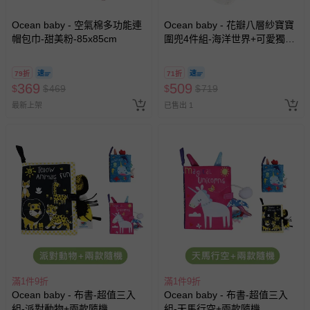
Ocean baby - 空氣棉多功能連
Ocean baby - 花瓣八層紗寶寶
帽包巾-甜美粉-85x85cm
圍兜4件組-海洋世界+可愛獨角
獸+恐龍樂園+迷幻彩虹
(28x28cm)
79折
71折
369
509
$
$
469
$
$
719
最新上架
已售出 1
滿1件9折
滿1件9折
Ocean baby - 布書-超值三入
Ocean baby - 布書-超值三入
組-派對動物+兩款隨機
組-天馬行空+兩款隨機