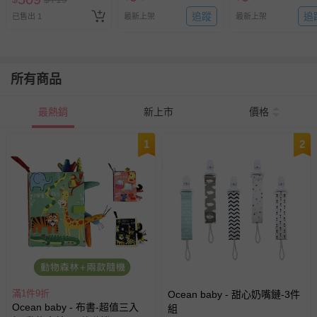
追蹤
追
已售出 1
最新上架
最新上架
所有商品
最熱銷
新上市
價格
1
2
滿1件9折
Ocean baby - 甜心奶嘴鏈-3件
Ocean baby - 布書-超值三入
組