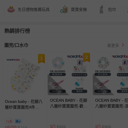
生日禮物推薦玩具
寶寶安撫
包巾
熱銷排行榜
圍兜/口水巾
看更多
2
1
搶購一空
搶購一空
OCEAN BABY - 花瓣
OCEAN BABY - 
Ocean baby - 花瓣八
八層紗寶寶圍兜-歡樂
八層紗寶寶圍兜-
層紗寶寶圍兜4件組-
鯨魚+紗布方巾三入
森林+紗布方巾三
海洋世界+可愛獨角
組+3M剪刀(粉)+寶貝
組+3M剪刀(粉)+
獸+恐龍樂園+迷幻彩
71折
熊(無領)-團購專案
熊(無領)-團購專案
虹 (28x28cm)
0
0
$
$
966
$
$
966
509
$
$
719