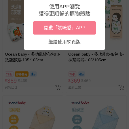
使用APP瀏覽
獲得更順暢的購物體驗
開啟「媽咪愛」APP
繼續使用網頁版
Ocean baby - 多功能紗布包巾-
Ocean baby - 多功能紗布包巾-
恐龍部落-105*105cm
抹茶熊熊-105*105cm
79折
即將售完
79折
369
369
$
$
469
$
$
469
已售出 2
最新上架