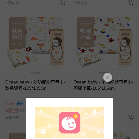
已售出 1
已售出 3
Ocean baby - 多功能紗布包巾-
Ocean baby - 多功能紗布包巾-
秋色狐狸-105*105cm
嘟嘟小車-105*105cm
79折
79折
369
369
$
$
469
$
$
469
最新上架
最新上架