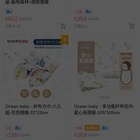
組-動物森林+兩款隨機
77折
602
359
$
$
1047
$
$
469
已售出 23
已售出 2
3
Ocean baby - 紗布方巾-六入
Ocean baby - 多功能紗布包巾-
組-花色隨機-22*22cm
愛心長頸鹿-105*105cm
8折
79折
即將售完
199
369
$
$
249
$
$
469