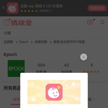
首載 App 現領 $ 100 折價券
點我領券
( 10000+ )
分類
品牌館
Epoch
本週特價
美勞/幼兒勞作DIY特價
Epoch
654
42
5
銷售量
則評價
所有商品
最熱銷
新上市
價格