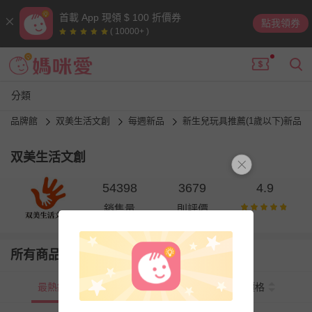
首載 App 現領 $ 100 折價券
點我領券
( 10000+ )
分類
品牌館
双美生活文創
每週新品
新生兒玩具推薦(1歲以下)新品
双美生活文創
54398
3679
4.9
銷售量
則評價
所有商品
最熱銷
新上市
價格