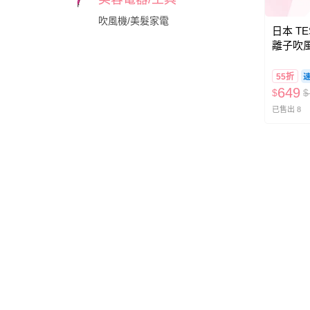
吹風機/美髮家電
日本 TE
離子吹風
55折
649
$
$
已售出 8