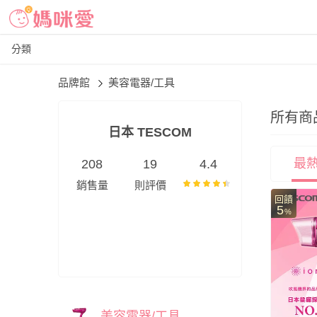
分類
品牌館
美容電器/工具
所有商
日本 TESCOM
最
208
19
4.4
銷售量
則評價
回饋
5
%
美容電器/工具