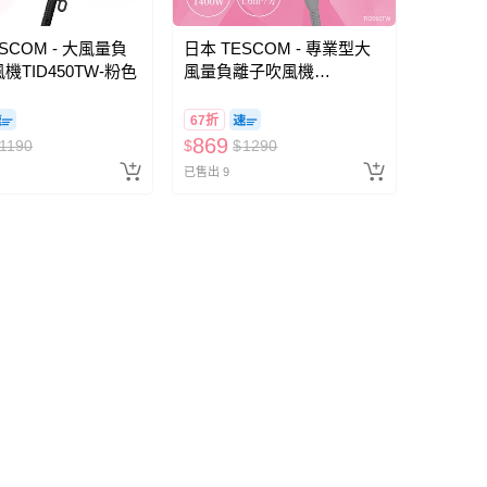
SCOM - 大風量負
日本 TESCOM - 專業型大
機TID450TW-粉色
風量負離子吹風機
TID960TW-粉
67折
869
1190
$
$
1290
已售出 9