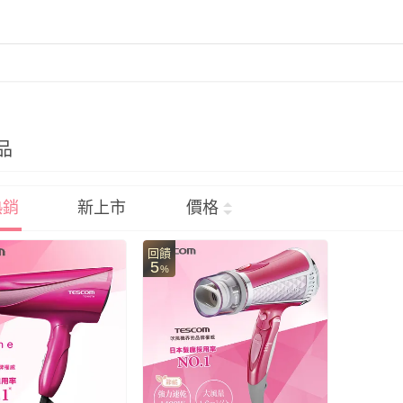
品
熱銷
新上市
價格
回饋
5
%