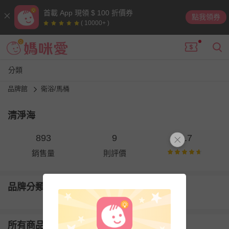
首載 App 現領 $ 100 折價券
點我領券
( 10000+ )
分類
品牌館
衛浴/馬桶
清淨海
893
9
4.7
銷售量
則評價
品牌分類
所有商品