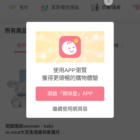
毛巾
潔牙/衛生用品
防曬/護膚
所有商品
最熱銷
新上市
價格
使用APP瀏覽
獲得更順暢的購物體驗
開啟「媽咪愛」APP
繼續使用網頁版
德國珊諾sanosan - baby
re:mind大耳兔潤膚保養彌月禮
盒