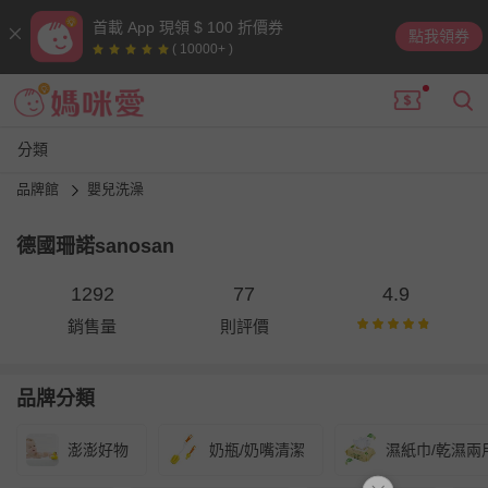
首載 App 現領 $ 100 折價券
點我領券
( 10000+ )
分類
品牌館
嬰兒洗澡
德國珊諾sanosan
1292
77
4.9
銷售量
則評價
品牌分類
澎澎好物
奶瓶/奶嘴清潔
濕紙巾/乾濕兩