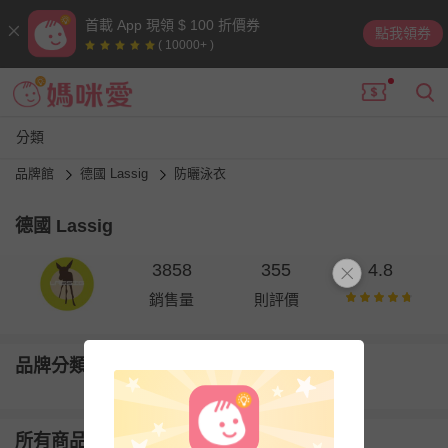
首載 App 現領 $ 100 折價券
點我領券
( 10000+ )
分類
品牌館
德國 Lassig
防曬泳衣
德國 Lassig
3858
355
4.8
銷售量
則評價
品牌分類
所有商品