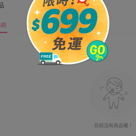
品
熱銷
新上市
價格
目前沒有商品喔！