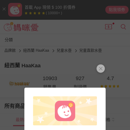
首載 App 現領 $ 100 折價券
點我領券
( 10000+ )
分類
品牌館
紐西蘭 HaaKaa
兒童水壺
兒童直飲水壺
紐西蘭 HaaKaa
10903
927
4.7
銷售量
則評價
所有商品
最熱銷
新上市
價格