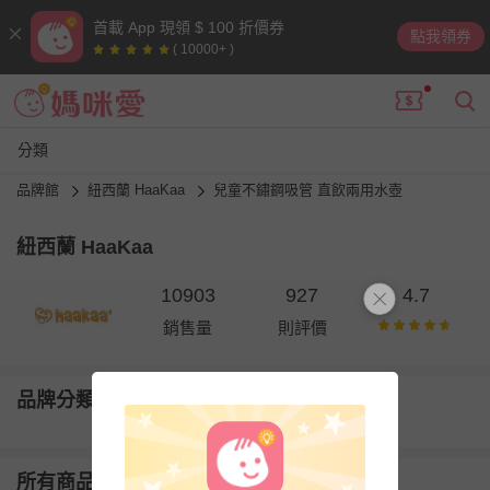
首載 App 現領 $ 100 折價券
點我領券
( 10000+ )
分類
品牌館
紐西蘭 HaaKaa
兒童不鏽鋼吸管 直飲兩用水壺
紐西蘭 HaaKaa
10903
927
4.7
銷售量
則評價
品牌分類
所有商品