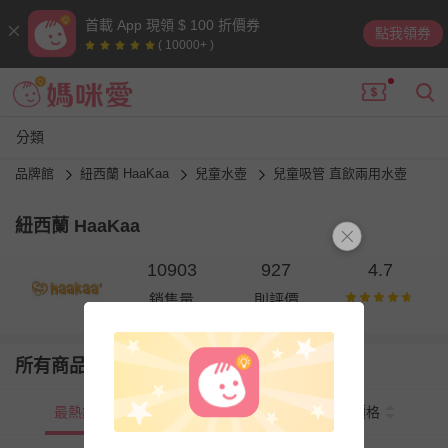
首載 App 現領 $ 100 折價券
點我領券
( 10000+ )
分類
品牌館
紐西蘭 HaaKaa
兒童水壺
兒童吸管 直飲兩用水壺
紐西蘭 HaaKaa
10903
927
4.7
銷售量
則評價
所有商品
最熱銷
新上市
價格