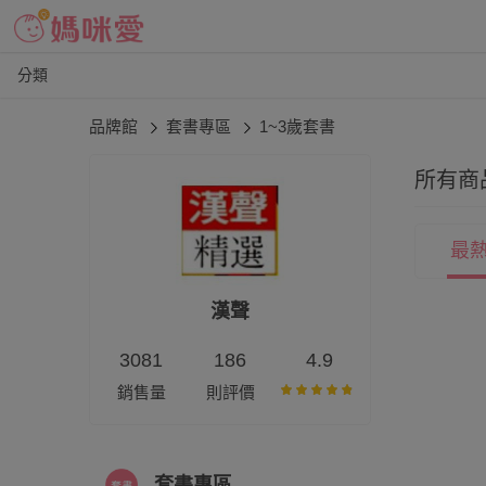
分類
品牌館
套書專區
1~3歲套書
所有商
最
漢聲
3081
186
4.9
銷售量
則評價
套書專區