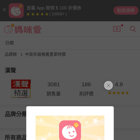
首載 App 現領 $ 100 折價券
點我領券
( 10000+ )
分類
品牌館
中高年級推薦書單特價
漢聲
3081
186
4.9
銷售量
則評價
品牌分類
所有商品