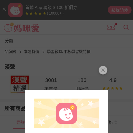
首載 App 現領 $ 100 折價券
點我領券
( 10000+ )
分類
品牌館
本週特價
學習教具/平板學習機特價
漢聲
3081
186
4.9
銷售量
則評價
所有商品
最熱銷
新上市
價格