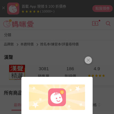
首載 App 現領 $ 100 折價券
點我領券
( 10000+ )
分類
品牌館
本週特價
姓名本/練習本/評量卷特價
漢聲
3081
186
4.9
銷售量
則評價
所有商品
最熱銷
新上市
價格