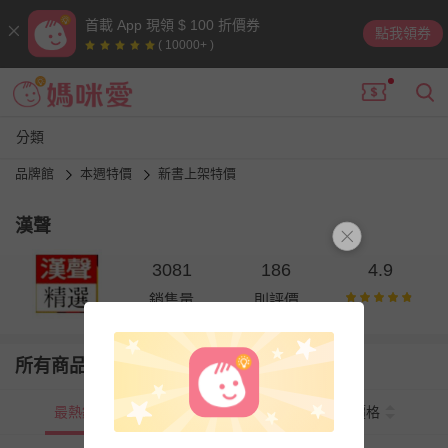
首載 App 現領 $ 100 折價券
點我領券
( 10000+ )
分類
品牌館
本週特價
新書上架特價
漢聲
3081
186
4.9
銷售量
則評價
所有商品
最熱銷
新上市
價格