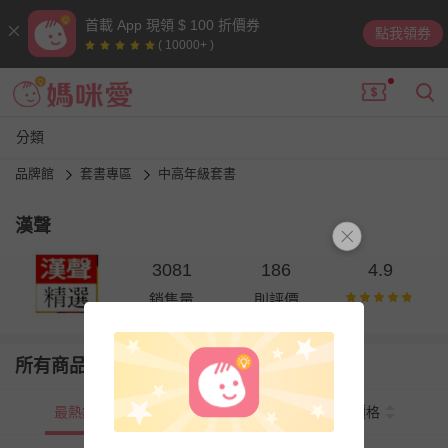
首載 App 現領 $ 100 折價券
點我領券
( 10000+ )
分類
品牌館
套書專區
中高年級套書
漢聲
3081
186
4.9
銷售量
則評價
所有商品
最熱銷
新上市
價格