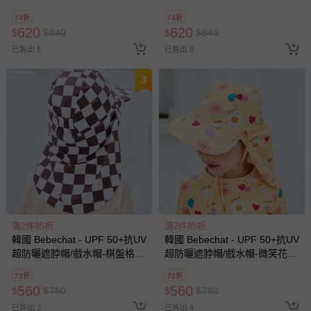
藍
74折
74折
620
620
$
$
840
$
$
840
已售出 5
已售出 6
3
滿2件85折
滿2件85折
韓國 Bebechat - UPF 50+抗UV
韓國 Bebechat - UPF 50+抗UV
超防曬遮脖帽/戲水帽-棋盤格-
超防曬遮脖帽/戲水帽-微笑花
咖啡
朵-黃
72折
72折
560
560
$
$
780
$
$
780
已售出 2
已售出 4