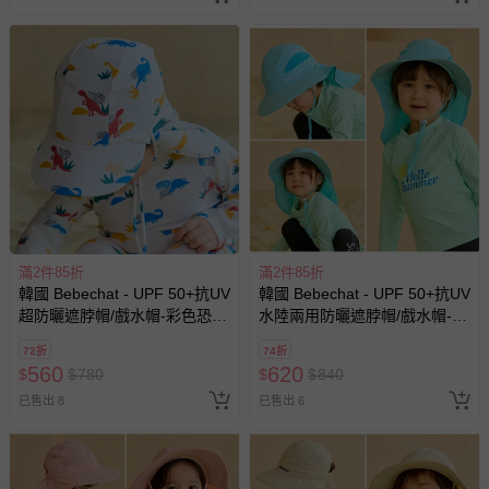
滿2件85折
滿2件85折
韓國 Bebechat - UPF 50+抗UV
韓國 Bebechat - UPF 50+抗UV
超防曬遮脖帽/戲水帽-彩色恐
水陸兩用防曬遮脖帽/戲水帽-水
龍-米
藍
72折
74折
560
620
$
$
780
$
$
840
已售出 8
已售出 6