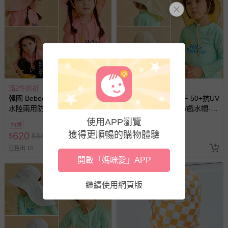
滿2件85折
滿2件85折
韓國 Bebechat - UPF 50+抗UV
韓國 Bebechat - UPF 50+抗UV
水陸兩用防曬遮脖帽/戲水帽-粉
水陸兩用防曬遮脖帽/戲水帽-米
黃
使用APP瀏覽
74折
74折
獲得更順暢的購物體驗
620
620
$
$
840
$
$
840
已售出 10
已售出 6
開啟「媽咪愛」APP
繼續使用網頁版