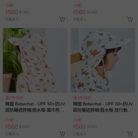
朵-粉
果-粉
72折
72折
560
560
$
$
780
$
$
780
已售出 8
已售出 8
滿2件85折
滿2件85折
韓國 Bebechat - UPF 50+抗UV
韓國 Bebechat - UPF 50+抗UV
超防曬遮脖帽/戲水帽-圍巾熊開
超防曬遮脖帽/戲水帽-旅行動
車-米膚
物-米
72折
72折
560
560
$
$
780
$
$
780
已售出 4
已售出 9