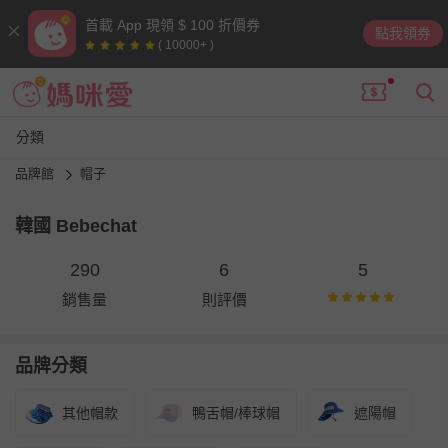
首載 App 現領 $ 100 折價券
點我領券
( 10000+ )
分類
品牌館
帽子
韓國 Bebechat
290
6
5
銷售量
則評價
品牌分類
其他帽款
鴨舌帽/棒球帽
遮陽帽