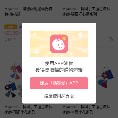
Miyansol - 皺皺兩用迷你托特
Miyansol - 韓國手工撞色流蘇
包-櫻桃銀
掛飾-秘密好心情系列
即將售完
即將售完
2180
638
$
$
2295
$
$
670
已售出 6
最新上架
使用APP瀏覽
獲得更順暢的購物體驗
開啟「媽咪愛」APP
繼續使用網頁版
Miyansol - 韓國手工撞色流蘇
Miyansol - 韓國手工撞色流蘇
掛飾-環扣小花系列
掛飾-幸運小花系列