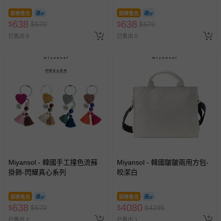
即將售完
即將售完
638
638
$
$
670
$
$
670
已售出 6
已售出 5
Miyansol - 韓國手工撞色流蘇
Miyansol - 韓國皺皺兩用方包-
掛飾-閃耀真心系列
皎潔白
即將售完
即將售完
638
4080
$
$
670
$
$
4295
已售出 2
已售出 1