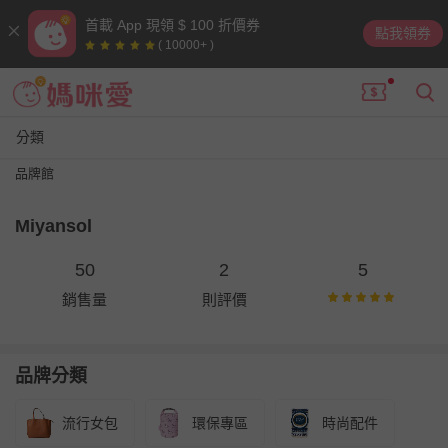
首載 App 現領 $ 100 折價券
點我領券
( 10000+ )
分類
品牌館
Miyansol
50
2
5
銷售量
則評價
品牌分類
流行女包
環保專區
時尚配件