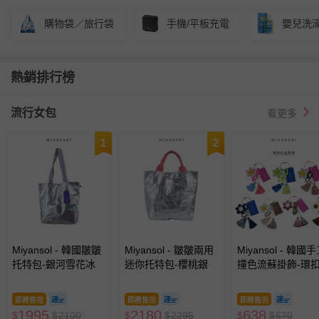
購物袋／旅行袋
手機/平板充電
嬰兒洗
熱銷排行榜
流行女包
看更多
1
2
Miyansol - 韓國皺皺
Miyansol - 皺皺兩用
Miyansol - 韓國
托特包-銀河雪花冰
迷你托特包-櫻桃銀
撞色流蘇掛飾-環
花系列
即將售完
即將售完
即將售完
1995
2180
638
$
$
2100
$
$
2295
$
$
670