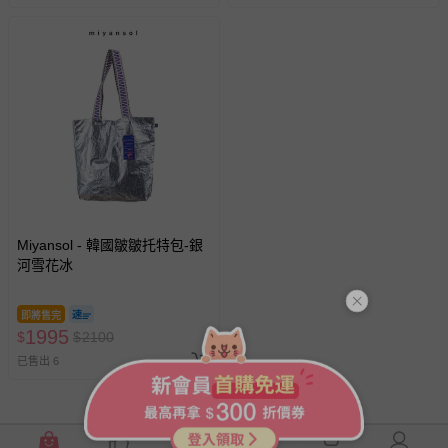
Miyansol - 韓國皺皺托特包-銀
河雪花冰
即將售完
1995
$
$
2100
已售出 6