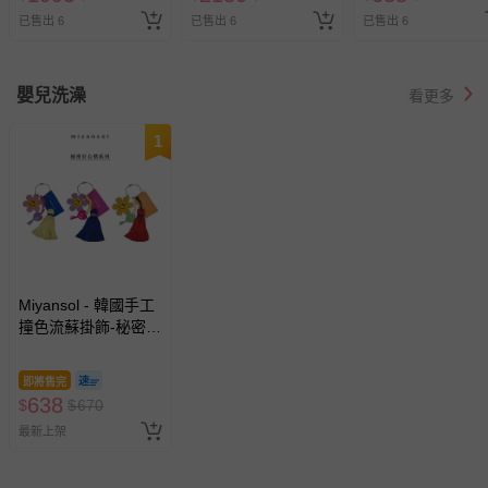
已售出 6
已售出 6
已售出 6
嬰兒洗澡
看更多
1
Miyansol - 韓國手工
撞色流蘇掛飾-秘密好
心情系列
即將售完
638
$
$
670
最新上架