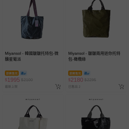
Miyansol - 韓國皺皺托特包-微
Miyansol - 皺皺兩用迷你托特
醺星葡派
包-橄欖綠
即將售完
即將售完
1995
2180
$
$
2100
$
$
2295
最新上架
已售出 2