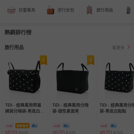
兒童餐具
流行女包
旅行用品
熱銷排行榜
旅行用品
看更多
1
2
TiDi - 經典萬用帶蓋
TiDi - 經典萬用分隔
TiDi - 經典萬用分
網袋分隔袋-黑底白點
袋-個性素面黑
袋-黑底白點點
點
89折
即將售完
86折
86折
820
620
620
$
$
920
$
$
720
$
$
720