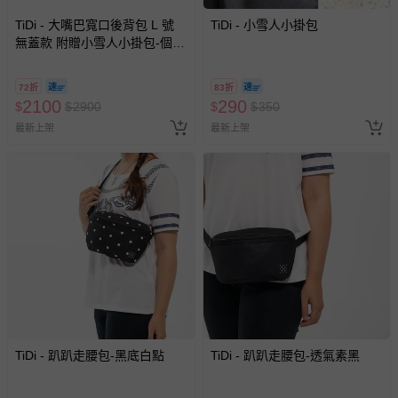
TiDi - 大嘴巴寬口後背包 L 號
TiDi - 小雪人小掛包
無蓋款 附贈小雪人小掛包-個性
黑
72折
83折
2100
290
$
$
2900
$
$
350
最新上架
最新上架
TiDi - 趴趴走腰包-黑底白點
TiDi - 趴趴走腰包-透氣素黑