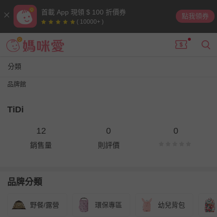
首載 App 現領 $ 100 折價券
點我領券
( 10000+ )
分類
品牌館
TiDi
12
0
0
銷售量
則評價
品牌分類
野餐/露營
環保專區
幼兒背包