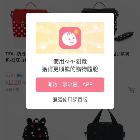
TiDi - 防潑水法式方型兒童書
TiDi - 防潑水法式方型兒童書
包-紅底白點
包-黑底白點
使用APP瀏覽
獲得更順暢的購物體驗
92折
92折
1120
1120
$
$
1220
$
$
1220
開啟「媽咪愛」APP
最新上架
最新上架
繼續使用網頁版