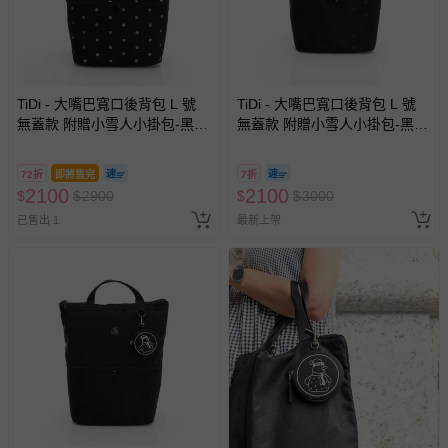
TiDi - 大嘴巴寬口後背包 L 號
TiDi - 大嘴巴寬口後背包 L 號
無蓋款 附贈小雪人小掛包-黑底
無蓋款 附贈小雪人小掛包-黑底
白點
黑點
72折
即將售完
7折
2100
2100
$
$
2900
$
$
3000
已售出 1
最新上架