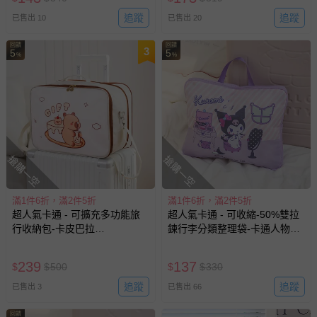
追蹤
追蹤
已售出 10
已售出 20
回饋
回饋
3
5
5
%
%
搶購一空
搶購一空
滿1件6折，滿2件5折
滿1件6折，滿2件5折
超人氣卡通 - 可擴充多功能旅
超人氣卡通 - 可收縮-50%雙拉
行收納包-卡皮巴拉
鍊行李分類整理袋-卡通人物庫
(38*14*28CM)
洛米 (34*28*(擴充後)12CM)
239
137
$
$
500
$
$
330
追蹤
追蹤
已售出 3
已售出 66
回饋