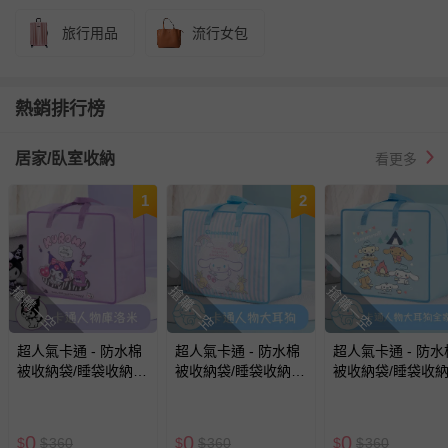
旅行用品
流行女包
熱銷排行榜
居家/臥室收納
看更多
1
2
搶購一空
搶購一空
搶購一空
超人氣卡通 - 防水棉
超人氣卡通 - 防水棉
超人氣卡通 - 防水
被收納袋/睡袋收納
被收納袋/睡袋收納
被收納袋/睡袋收
袋-卡通人物庫洛米
袋-卡通人物大耳狗
袋-卡通人物大耳
家福
0
0
0
$
$
360
$
$
360
$
$
360