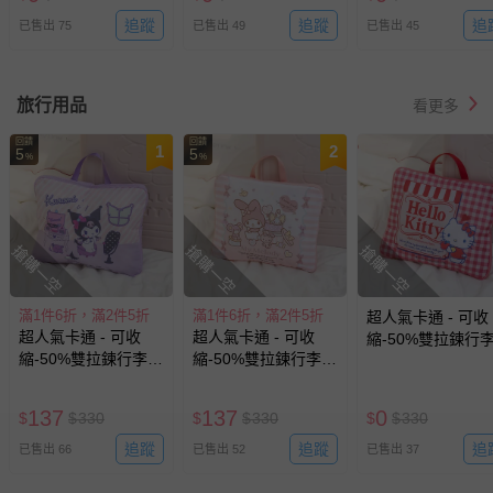
追蹤
追蹤
追
已售出 75
已售出 49
已售出 45
旅行用品
看更多
回饋
回饋
1
2
5
5
%
%
搶購一空
搶購一空
搶購一空
滿1件6折，滿2件5折
滿1件6折，滿2件5折
超人氣卡通 - 可收
超人氣卡通 - 可收
超人氣卡通 - 可收
縮-50%雙拉鍊行
縮-50%雙拉鍊行李分
縮-50%雙拉鍊行李分
類整理袋-卡通人
類整理袋-卡通人物庫
類整理袋-卡通人物美
蒂貓 (34*28*(擴充
洛米 (34*28*(擴充
樂蒂 (34*28*(擴充
後)12CM)
137
137
0
$
$
330
$
$
330
$
$
330
後)12CM)
後)12CM)
追蹤
追蹤
追
已售出 66
已售出 52
已售出 37