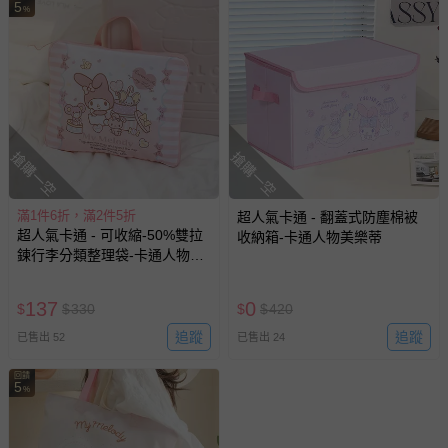
5
%
搶購一空
搶購一空
滿1件6折，滿2件5折
超人氣卡通 - 翻蓋式防塵棉被
超人氣卡通 - 可收縮-50%雙拉
收納箱-卡通人物美樂蒂
鍊行李分類整理袋-卡通人物美
樂蒂 (34*28*(擴充後)12CM)
137
0
$
$
330
$
$
420
追蹤
追蹤
已售出 52
已售出 24
回饋
5
%