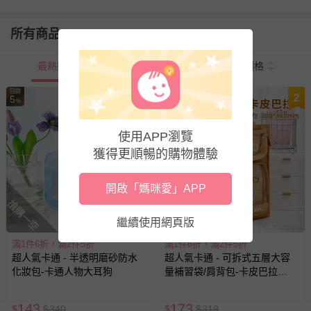
所有商品
最熱銷
新上市
價格
回饋
回饋
1
2
5
5
%
%
使用APP瀏覽
獲得更順暢的購物體驗
開啟「媽咪愛」APP
搶購一空
搶購一空
繼續使用網頁版
滿1件6折，滿2件5折
滿1件6折，滿2件5折
超人氣卡通 - 半透明磨砂防水
超人氣卡通 - 可拆式五層大容
化妝包-卡通人物大耳狗
量補習袋/肩背包-卡皮巴拉
(30x34cm)
143
173
$
$
340
$
$
319