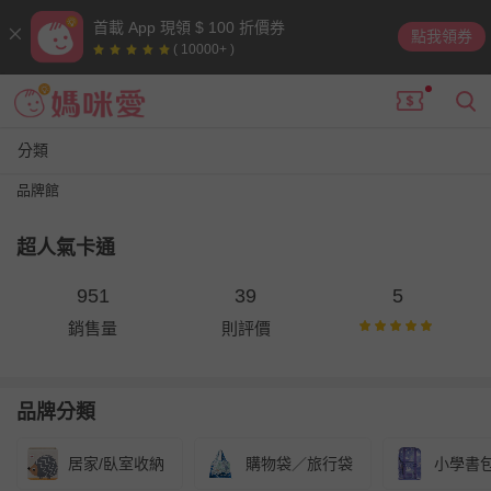
首載 App 現領 $ 100 折價券
點我領券
( 10000+ )
分類
品牌館
超人氣卡通
951
39
5
銷售量
則評價
品牌分類
居家/臥室收納
購物袋／旅行袋
小學書