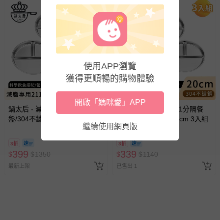
使用APP瀏覽
獲得更順暢的購物體驗
開啟「媽咪愛」APP
鍋太后 - 減脂專用211分隔餐
鍋太后 - 減脂專用211分隔餐
盤/304不鏽鋼餐盤23cm 3入組
盤/304不鏽鋼餐盤20cm 3入組
繼續使用網頁版
3折
3折
399
339
$
$
1350
$
$
1140
最新上架
已售出 1