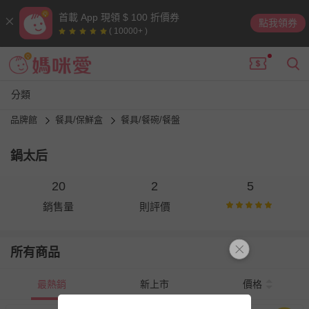
首載 App 現領 $ 100 折價券
點我領券
( 10000+ )
分類
品牌館
餐具/保鮮盒
餐具/餐碗/餐盤
鍋太后
20
2
5
銷售量
則評價
所有商品
最熱銷
新上市
價格