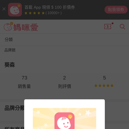
首載 App 現領 $ 100 折價券
點我領券
( 10000+ )
分類
品牌館
葵森
73
2
5
銷售量
則評價
品牌分類