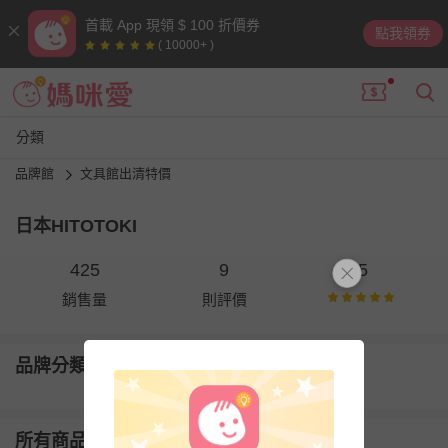
首載 App 現領 $ 100 折價券
點我領券
( 10000+ )
分類
品牌館
文具館出清特價
日本HITOTOKI
425
9
5
銷售量
則評價
品牌分類
所有商品