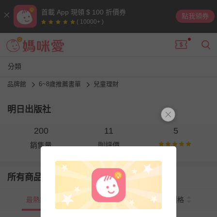
首載 App 現領 $ 100 折價券
點我領券
( 10000+ )
分類
品牌館
6~8歲推薦書單
兒童理財
明日出版社
200
11
5
銷售量
則評價
所有商品
最熱銷
新上市
價格