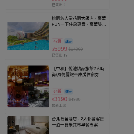
已售出 2
桃園名人堂花園大飯店 - 豪華
FUN一下住房專案 - 豪華雙人
房住宿券-優惠期限至2026-
11-30
42折
5999
$14300
$
已售出 19
【中和】悅池精品旅館2人時
尚/風情麗緻車庫房住宿券
64折
3190
$4980
$
最新上架
台北慕舍酒店 - 2人都會客房
一泊一食米其林早餐專案