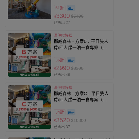
61折
3300
$5400
$
已售出 27
滿件贈好禮
挪威森林 - 方案B：平日雙人
房/四人房一泊一食專案（可
免費入住3780元以內房間）
（贈兩張『價值$150』餐券,
36折
贈品效期至27/5/20）-無使用
2990
$8300
$
期限
已售出 46
滿件贈好禮
挪威森林 - 方案C：平日雙人
房/四人房一泊一食專案（可
免費入住4580元以內房間）
（贈兩張『價值$150』餐券,
34折
贈品效期至27/5/20）-無使用
3520
$10300
$
期限
已售出 37