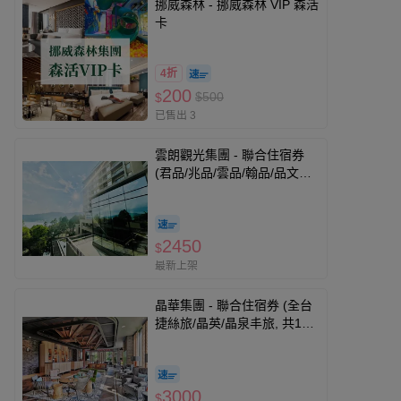
挪威森林 - 挪威森林 VIP 森活
卡
4折
200
$500
$
已售出 3
雲朗觀光集團 - 聯合住宿券
(君品/兆品/雲品/翰品/品文旅/
寶桑町屋/蘇卡利漫活)-優惠期
限至2026-10-31
2450
$
最新上架
晶華集團 - 聯合住宿券 (全台
捷絲旅/晶英/晶泉丰旅, 共13
館通用)-優惠期限至2026-11-
30
3000
$