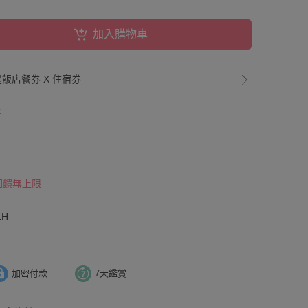
加入購物車
星飯店餐券 X 住宿券
券
 回饋無上限
1H
加密付款
7天鑑賞