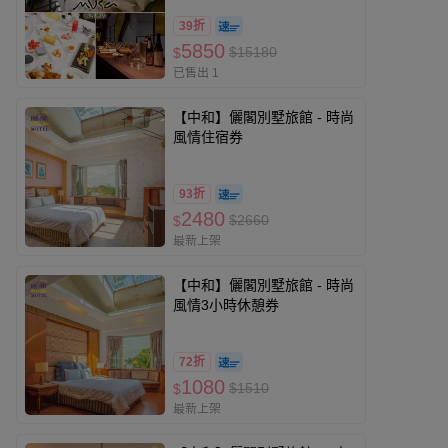
39折
5850
$15180
$
已售出 1
【中和】儷閣別墅旅館 - 時尚
風情住宿券
93折
2480
$2660
$
最新上架
【中和】儷閣別墅旅館 - 時尚
風情3小時休憩券
72折
1080
$1510
$
最新上架