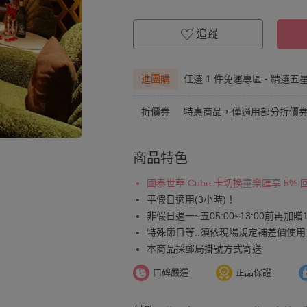
追蹤
進團購
任選 1 件免運專區 - 精選五
折價券
特惠商品，僅適用部分折價
商品特色
國泰世華 Cube 卡切換童樂匯享 5%
平假日適用(3小時)！
非假日週一~五05:00~13:00前再加贈
特殊節日等..須依現場規定補差價使用
本商品採郵局掛號方式寄送
口碑嚴選
正品保證