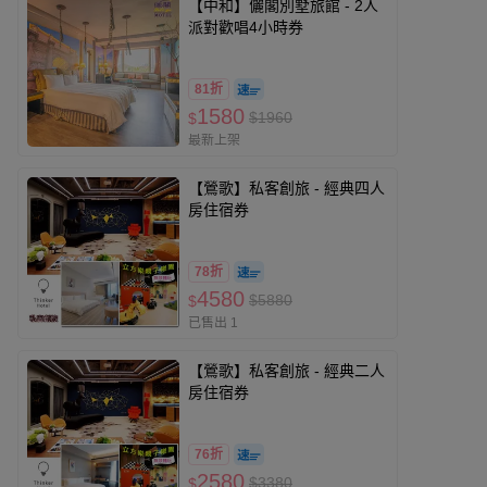
【中和】儷閣別墅旅館 - 2人
派對歡唱4小時券
81折
1580
$1960
$
最新上架
【鶯歌】私客創旅 - 經典四人
房住宿券
78折
4580
$5880
$
已售出 1
【鶯歌】私客創旅 - 經典二人
房住宿券
76折
2580
$3380
$