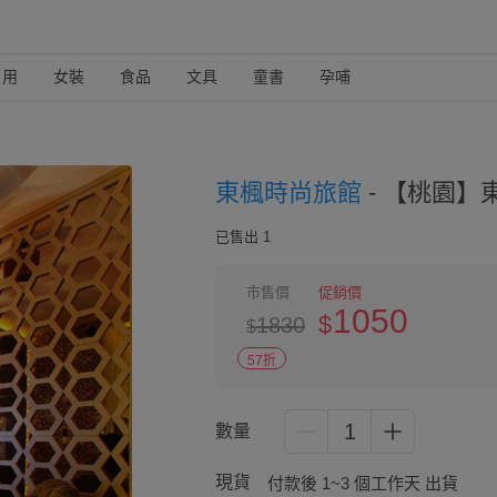
日用
女裝
食品
文具
童書
孕哺
東楓時尚旅館
-
【桃園】東
已售出 1
市售價
促銷價
1050
$
1830
$
57折
1
數量
現貨
付款後 1~3 個工作天 出貨