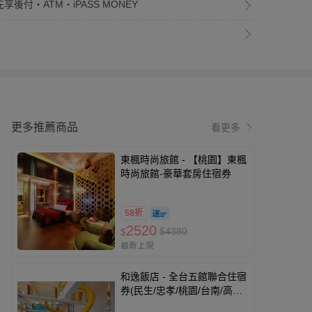
享後付・ATM・iPASS MONEY
更多推薦商品
看更多
東楓時尚旅館 - 【桃園】東楓
時尚旅館-豪華套房住宿券
58折
2520
$4380
$
最新上架
和逸飯店 - 全台五館聯合住宿
券(民生/忠孝/桃園/台南/高
雄)-優惠期限至2026-9-30