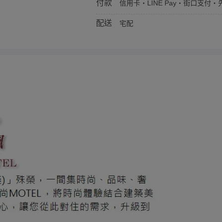
付款
信用卡・LINE Pay・街口支付・先
配送
宅配