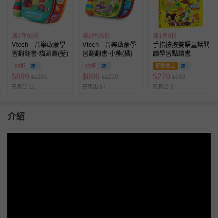
滿2件95折
滿2件95折
滿1件9折
Vtech - 音樂啟蒙學
Vtech - 音樂啟蒙學
手指按按雙語童話閱
習翻翻書-貓頭鷹(藍)
習翻翻書-小熊(橘)
讀學習點讀書
【中、英雙語發音】
69折
69折
即將售完
$
899
$
899
$
270
1299
1299
380
$
$
$
已售出 11
已售出 57
已售出 3
介紹