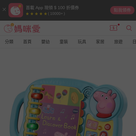
首載 App 現領 $ 100 折價券
點我領券
( 10000+ )
分類
首頁
嬰幼
童裝
玩具
家居
旅遊