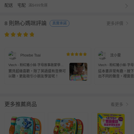
配送
宅配
滿$499免運
8 則熱心媽咪評論
更多評價
真實承諾
Phoebe Tsai
沈小雯
Vtech - 粉紅豬小妹-字母故事啟蒙學習
Vtech - 粉紅豬小妹-
有聲書
有聲書
寶貝超級喜歡，除了英語還有音樂可
這本書非常有趣，按下
以聽，更能吸引小朋友學習呢！
出不同的聲音，裡面音
富，又可學習英文，小
玩上幾遍呢~
更多推薦商品
看更多