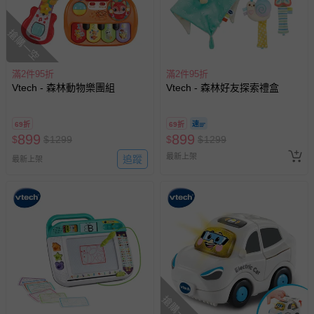
搶購一空
滿2件95折
滿2件95折
Vtech - 森林動物樂團組
Vtech - 森林好友探索禮盒
69折
69折
899
899
$
$
1299
$
$
1299
最新上架
追蹤
最新上架
搶購一空