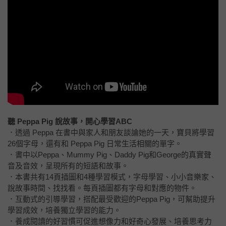
聽 Peppa Pig 說故事，開心學習ABC
．透過 Peppa 在書中與家人和朋友談論她的一天，寶貝將學習
26個字母，還有和 Peppa Pig 日常生活相關的單字。
．書中以Peppa、Mummy Pig、Daddy Pig和George的真實聲
音及音效，呈現所有的短語和故事。
．本書共有14頁插圖和4種學習模式，字母學習、小小音樂家、
說故事時間、找找看。每頁插圖都有字母和對應的物件。
．互動式的引導學習，搭配最受歡迎的Peppa Pig，可幫助提升
學習成效，培養獨立學習的能力。
．養成閱讀的好習慣可促進想像力和好奇心發展、培養思考力