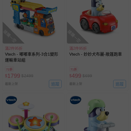
搶購一空
搶購一空
滿2件95折
滿2件95折
Vtech - 嘟嘟車系列-3合1變形
Vtech - 妙妙犬布麗-敞篷跑車
運輸車站組
72折
71折
1799
499
$
$
2499
$
$
699
追蹤
追蹤
最新上架
最新上架