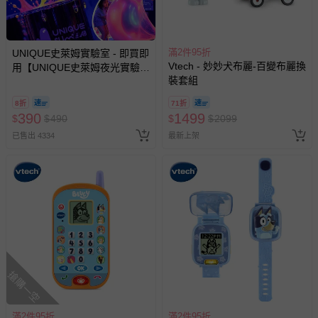
回。
部分商品依據消費者保護法的規定，不適用七天鑑賞期/猶
滿2件95折
UNIQUE史萊姆實驗室 - 即買即
豫期範圍：
Vtech - 妙妙犬布麗-百變布麗換
用【UNIQUE史萊姆夜光實驗室
易於腐敗、保存期限較短或解約時即將逾期（例如生鮮
裝套組
@ 台北科教館 】2026/6/11-
商品、食品等）。
8/30 (電子票券，於展期現場憑
8折
71折
訂單編號兌換，逾期作廢) (大
客製化商品（例如客製生日書、姓名貼等）。
390
1499
$
$
490
$
$
2099
人小孩均一價(3歲以上需購票))
報紙、期刊或雜誌（惟書籍如經拆封、使用，則酌收整
已售出 4334
最新上架
新費用）。
經消費者拆封之影音商品或電腦軟體（例如 DVD、CD
等）。
非以有形媒介提供之數位內容或一經提供即為完成之線
上服務，經消費者事先同意始提供（例如線上課程、遊
戲或活動點數等）。
已拆封之以下類型商品：
搶購一空
-個人衛生用品（例如尿布、貼身衣物、泳裝、襪子、地
墊、寢具類等）。
-新生兒親膚衣物（嬰幼兒包巾與背巾、包屁衣、學習
滿2件95折
滿2件95折