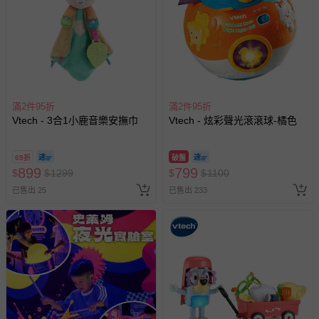
使用，請將電池取出！
※商品可能因拍攝產生色差，圖片僅供參考，商品依實際供貨
樣式為準。
※商品如經拆封、使用、或拆解以致缺乏完整性及失去再販售
價值時， 將會影響您的退換貨權益！
退換貨須知
滿2件95折
滿2件95折
您所購買的商品享有7天的鑑賞期／猶豫期權益，但此期間
Vtech - 3合1小鹿音樂安撫巾
Vtech - 炫彩聲光滾滾球-橘色
並非試用期，您所退回的商品必須是未經使用的全新狀態，
包含完整包裝、配件、說明文件及贈品等。
69折
破盤
899
799
$
$
1299
$
$
1100
如需退換貨，請於收到商品7天（含例假日內提出），如為
已售出 25
已售出 233
瑕疵退換貨所產生的運費，將由媽咪愛負責處理，若非瑕疵
退貨，您可至『查詢訂單』>『已出貨』中查詢該筆訂單，
並點選『我要退貨』即可進行申請。若有相關退貨問題，請
至媽咪愛
LINE@客服ID: @mamilove
我們將依序為您處理
與服務，謝謝。
針對滿件折/滿額贈…等活動，如因部份退貨，而該訂單保
留商品未達活動門檻，將以原價計算，活動贈品亦需一併退