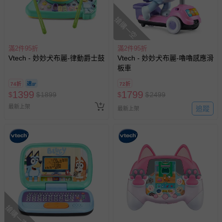
搶購一空
滿2件95折
滿2件95折
Vtech - 妙妙犬布麗-律動爵士鼓
Vtech - 妙妙犬布麗-嚕嚕感應滑
板車
74折
72折
1399
1799
$
$
1899
$
$
2499
最新上架
追蹤
最新上架
搶購一空