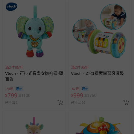
BSMI商品檢驗標識字號：D36179
品牌：Vtech
產地：CHINA
適用年齡：2歲以上
包裝尺寸：約32.5x6.5x30.5公分
包裝重量：約840g
材質：塑膠
滿2件95折
滿2件95折
使用電池：AAx2
Vtech - 可掛式音樂安撫抱偶-藍
Vtech - 2合1探索學習滾滾鼓
通過美國ASTM安全檢驗及歐洲CE安全檢驗
寶象
BSMI商品檢驗標識字號：M36179
73折
57折
【注意事項】
799
999
$
$
1100
$
$
1750
※產品內附電池為測試用電池，使用前請先更換全新碳鋅電
已售出 1
已售出 29
池。
※配色可能略有不同，請以實際商品為主。
※請在成人監護下正確使用。
※請用濕布擦拭清潔表面，勿直接用水清洗或浸泡。
※禁止使用充電式電池，新舊電池請勿混合使用，若長時間不