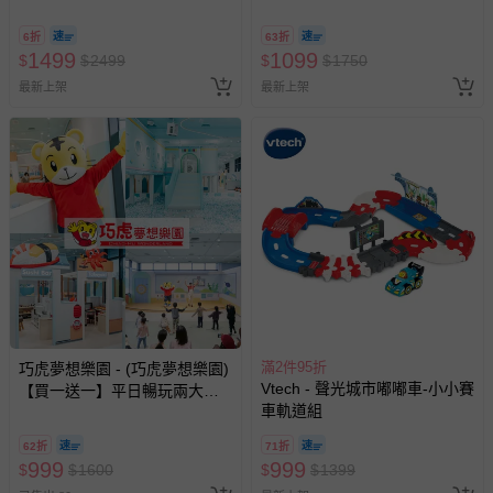
6折
63折
1499
1099
$
$
2499
$
$
1750
最新上架
最新上架
滿2件95折
巧虎夢想樂園 - (巧虎夢想樂園)
Vtech - 聲光城市嘟嘟車-小小賽
【買一送一】平日暢玩兩大一
車軌道組
小套票 (正券為電子票券現場兌
換，贈送券現場領取)-效期至
62折
71折
2026/10/16 正券逾期視同現金
999
999
$
$
1600
$
$
1399
券使用