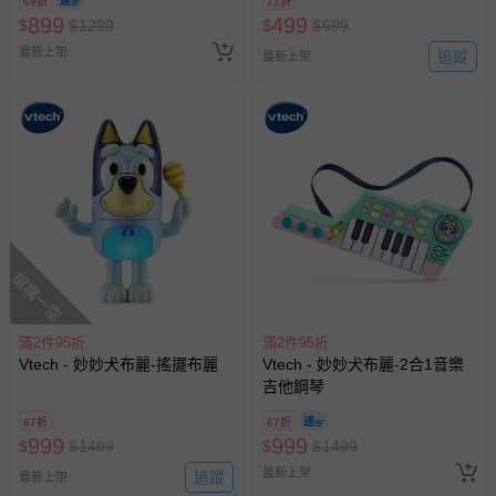
69折
71折
若您對於會員帳號、商品訂購與資訊、購物流程、付款方
899
499
$
$
1299
$
$
699
式、折價券與購物金的使用、退貨及商品運送方式等有疑
最新上架
追蹤
最新上架
問，你可詳見：
媽咪愛客服中心
。
預購商品：預購為海外同步代購，遇缺貨即會通知媽咪並協
助取消退款事宜。
商品如因「價格、組合」等錯誤原因，導致無法安排出貨，
會主動以簡訊及mail通知訂單取消事宜，並將提供適當補
償。
搶購一空
滿2件95折
滿2件95折
Vtech - 妙妙犬布麗-搖擺布麗
Vtech - 妙妙犬布麗-2合1音樂
吉他鋼琴
67折
67折
999
999
$
$
1499
$
$
1499
最新上架
追蹤
最新上架