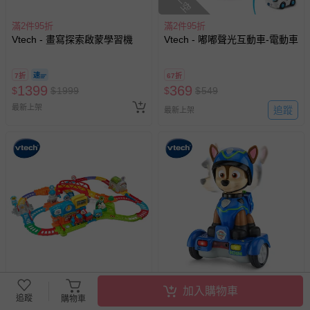
滿2件95折
滿2件95折
Vtech - 畫寫探索啟蒙學習機
Vtech - 嘟嘟聲光互動車-電動車
7折
67折
1399
369
$
$
1999
$
$
549
最新上架
追蹤
最新上架
滿2件95折
滿2件95折
加入購物車
追蹤
購物車
Vtech - 嘟嘟車系列-森林電動火
Vtech - 汪汪隊立大功-阿奇感應