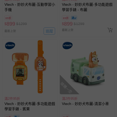
褲、紗布衣等）。
Vtech - 妙妙犬布麗-互動學習小
Vtech - 妙妙犬布麗-多功能遊戲
-接觸性孕哺產品（奶嘴、奶瓶、擠乳器、哺乳衣、托腹
手機
學習手錶 - 布麗
帶束縛衣、餐搖椅等）。
69折
69折
-其他原廠盒裝商品封口處已貼上「不可拆封」，或具警
899
899
$
$
1299
$
$
1299
示字句等說明貼紙、封條者。
最新上架
追蹤
最新上架
國際航空、客運、訂房等服務。
相關的退換貨辦理流程，可詳見：
退換貨 & 退款問題
其他常見問題：
運送服務：目前提供的運送僅限台灣本島。如您位於離島地
區，可能會無法配送，或須依據商品需加收離島運費。廠商
亦保留出貨與否的權利。離島、偏遠地區、樓層親送等加價
搶購一空
費用，可能會另需加收。
商品實際的配達日期，可於訂單個人資料內的查詢訂單內，
滿2件95折
滿2件95折
已出貨通知之訊息為主。
Vtech - 妙妙犬布麗-多功能遊戲
Vtech - 妙妙犬布麗-清潔小車
如您收到商品，請依正常流程檢查是否完好，若商品遇瑕疵
學習手錶 - 賓果
情形，您可申請更換新品或退貨，請見：
退貨的辦理流程
。