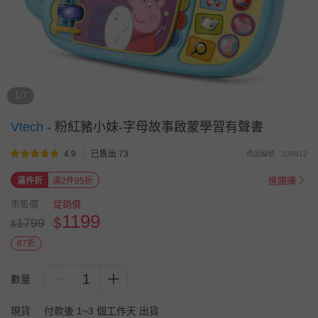
1/7
Vtech
-
粉紅豬小妹-字母故事啟蒙學習有聲書
4.9
已售出 73
商品編號：235912
進團購
滿件折
滿2件95折
市售價
促銷價
1199
$
1799
$
67折
1
數量
現貨
付款後 1~3 個工作天 出貨