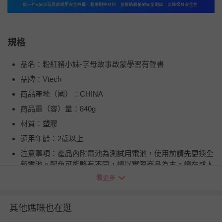
規格
品名：粉紅豬小妹-字母故事啟蒙學習有聲書
品牌：Vtech
商品產地（國）：CHINA
商品重（容）量：840g
材質：塑膠
適用年齡：2歲以上
注意事項：產品內附電池為測試用電池，使用前請先更換全
新電池。配色可能略有不同，請以實際商品為主。請在成人
監護下正確使用。請用濕布擦拭清潔表面，勿直接用水清洗
看更多
或浸泡。新舊電池請勿混合使用，若長時間不使用，請將電
池取出。商品可能因拍攝產生色差，圖片僅供參考，商品依
其他媽咪也在逛
實際供貨樣式為準。商品如經拆封、使用、或拆解以致缺乏
完整性及失去再販售價值時，恕無法退換貨。