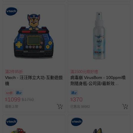
滿2件95折
滿1500元贈好禮
Vtech - 汪汪隊立大功-互動遊戲
病毒崩 VirusBom - 100ppm噴
機
劑隨身瓶-公司貨/最新效
期-100ml
63折
1099
370
$
$
1750
$
最新上架
已售出 98982