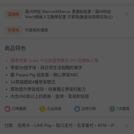
滿1688送 Marcus&Marcus 畫畫貼紙書 / 滿6888送
滿額贈
Vtech蜘蛛人互動學習書 不累贈(數量有限贈完為止)
折價券
可使用折價券
商品特色
國泰世華 Cube 卡切換童樂匯享 5% 回饋無上限
學習26個字母，與日常生活相關的單字
聽 Peppa Pig 說故事，開心學習ABC
14頁插圖和4種學習模式
幫助提升學習成效，培養獨立學習的能力
內含400首以上的歌曲、旋律、音效和短語
口碑嚴選
正品保證
加密付款
7天鑑賞
付款
信用卡・LINE Pay・街口支付・先享後付・ATM・iPASS MONEY