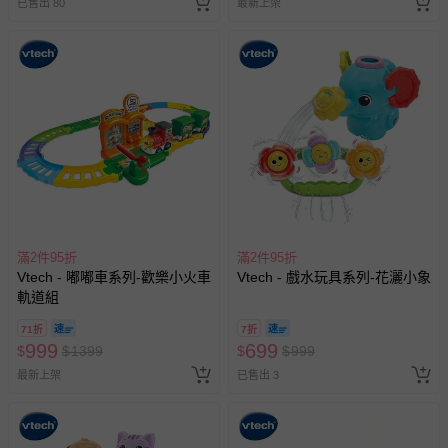
已售出 80
最新上架
滿2件95折
滿2件95折
Vtech - 嘟嘟車系列-歡樂小火車
Vtech - 戲水玩具系列-花灑小象
軌道組
71折
7折
999
699
$
$
1399
$
$
999
最新上架
已售出 3