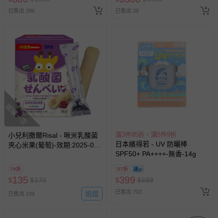
已售出 286
已售出 38
搶購一空
滿3件95折，滿5件9折
小兒利撒爾Risal - 啾米乳酸菌
日本繽得若 - UV 防曬棒
夾心米果(葡萄)-效期:2025-05-
SPF50+ PA++++-無香-14g
05
79折
57折
135
399
$
$
170
$
$
699
已售出 703
追蹤
已售出 199