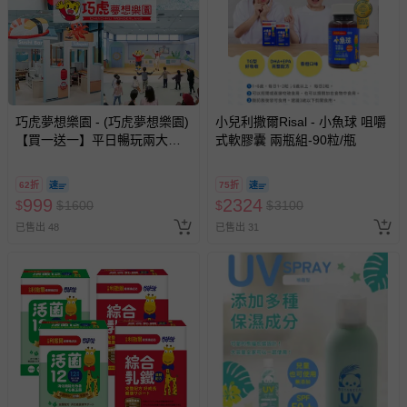
巧虎夢想樂園 - (巧虎夢想樂園)
小兒利撒爾Risal - 小魚球 咀嚼
【買一送一】平日暢玩兩大一
式軟膠囊 兩瓶組-90粒/瓶
小套票 (正券為電子票券現場兌
換，贈送券現場領取)-效期至
62折
75折
2026/10/16 正券逾期視同現金
999
2324
$
$
1600
$
$
3100
券使用
已售出 48
已售出 31