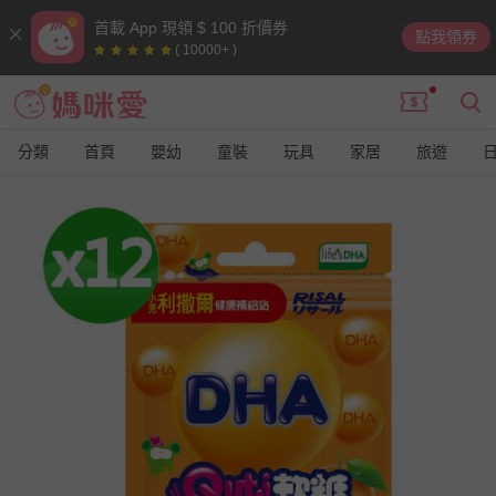
首載 App 現領 $ 100 折價券
點我領券
( 10000+ )
分類
首頁
嬰幼
童裝
玩具
家居
旅遊