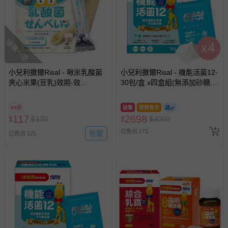
搶購一空
小兒利撒爾Risal - 啾米乳酸菌
小兒利撒爾Risal - 機能活菌12-
夾心米果(豆乳)效期-效
30包/盒 x四盒組(無添加砂糖升
期:2025-05-31
級版)-30包/盒
69折
破盤
即將售完
117
2698
$
$
170
$
$
4000
已售出 171
追蹤
已售出 125