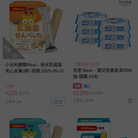
搶購一空
下單再折 $100
小兒利撒爾Risal - 啾米乳酸菌
貝恩 Baan - 嬰兒保養柔濕巾80
夾心米果(卵)-效期:2025-05-31
抽-箱購-24包
79折
破盤
135
1399
$
$
170
$
$
2480
已售出 13608
追蹤
已售出 166