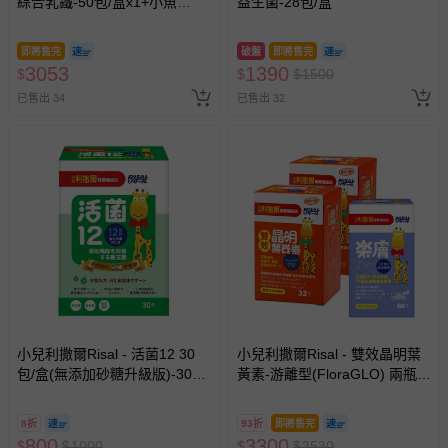
綜合乳鐵-50包/盒x1+小魚
益生菌-28包/盒
球-60粒/瓶 x2
即將售完
破盤
即將售完
3053
1390
$
$
$
1500
已售出 34
已售出 32
小兒利撒爾Risal - 活菌12 30
小兒利撒爾Risal - 雙效晶明葉
包/盒(無添加砂糖升級版)-30包/
黃素-游離型(FloraGLO) 兩瓶
盒
組-32錠/瓶+小兒利撒爾-樂膚
Love咀嚼錠-60錠/瓶
8折
93折
即將售完
800
3300
$
$
1000
$
$
3530