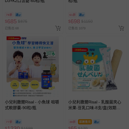
D3+K2口含錠-60粒/瓶
粒/瓶
食品業者登錄字號
A-170474901-00000-0
製造廠商或國內負責廠商電話
0800-221-627
78折
61折
製造廠商或國內負責廠商地址
台北市內湖區潭美街175號
685
698
$
$
875
$
$
1150
投保產品責任險字號
國泰產險1516字第05PD02451號
已售出 68
已售出 1079
退換貨須知
您所購買的商品享有7天的鑑賞期／猶豫期權益，但此期間
並非試用期，您所退回的商品必須是未經使用的全新狀態，
包含完整包裝、配件、說明文件及贈品等。
如需退換貨，請於收到商品7天（含例假日內提出），如為
瑕疵退換貨所產生的運費，將由媽咪愛負責處理，若非瑕疵
退貨，您可至『查詢訂單』>『已出貨』中查詢該筆訂單，
並點選『我要退貨』即可進行申請。若有相關退貨問題，請
至媽咪愛
LINE@客服ID: @mamilove
我們將依序為您處理
與服務，謝謝。
小兒利撒爾Risal - 小魚球 咀嚼
小兒利撒爾Risal - 乳酸菌夾心
式軟膠囊-90粒/瓶
米果-豆乳口味-8支/盒(效期：
針對滿件折/滿額贈…等活動，如因部份退貨，而該訂單保
2026-10-26)
留商品未達活動門檻，將以原價計算，活動贈品亦需一併退
77折
38折
即將售完
回。
1230
65
$
$
1599
$
$
170