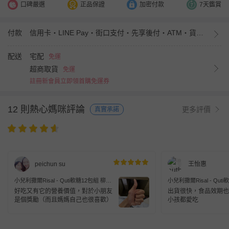
口碑嚴選
正品保證
加密付款
7天鑑賞
付款
信用卡・LINE Pay・街口支付・先享後付・ATM・貨到付款・iPASS MONEY
配送
宅配
免運
超商取貨
免運
註冊新會員立即領首購免運券
12 則熱心媽咪評論
更多評價
真實承諾
peichun su
王怡惠
小兒利撒爾Risal - Quti軟糖12包組 柳橙
小兒利撒爾Risal - Qut
口味-10粒/包
口味-10粒/包
好吃又有它的營養價值，對於小朋友
出貨很快，食品效期也
是個獎勵（而且媽媽自己也很喜歡）
小孩都愛吃