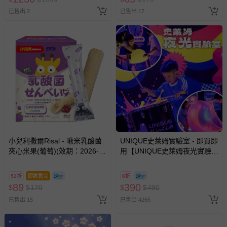
已售出 2
已售出 17
部分商品依據消費者保護法的規定，不適用七天鑑賞期/猶
豫期範圍：
易於腐敗、保存期限較短或解約時即將逾期（例如生鮮
商品、食品等）。
客製化商品（例如客製生日書、姓名貼等）。
報紙、期刊或雜誌（惟書籍如經拆封、使用，則酌收整
新費用）。
經消費者拆封之影音商品或電腦軟體（例如 DVD、CD
等）。
非以有形媒介提供之數位內容或一經提供即為完成之線
小兒利撒爾Risal - 啾米乳酸菌
UNIQUE史萊姆實驗室 - 即買即
上服務，經消費者事先同意始提供（例如線上課程、遊
夾心米果(葡萄)(效期：2026-
用【UNIQUE史萊姆夜光實驗室
戲或活動點數等）。
12-21)
@ 台北科教館 】2026/6/11-
8/30 (電子票券，於展期現場憑
已拆封之以下類型商品：
52折
即將售完
8折
訂單編號兌換，逾期作廢) (大
-個人衛生用品（例如尿布、貼身衣物、泳裝、襪子、地
89
390
$
$
170
$
$
490
人小孩均一價(3歲以上需購票))
墊、寢具類等）。
已售出 15
已售出 4265
-新生兒親膚衣物（嬰幼兒包巾與背巾、包屁衣、學習
褲、紗布衣等）。