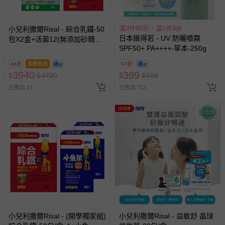
滿3件95折，滿5件9折
小兒利撒爾Risal - 綜合乳鐵-50
日本繽得若 - UV 防曬噴霧
包X2盒+活菌12(無添加砂糖升
SPF50+ PA++++-草本-250g
級版)-30包X2盒
84折
即將售完
57折
3940
399
$
$
4700
$
$
699
已售出 13
已售出 713
小兒利撒爾Risal - (開學獨家組)
小兒利撒爾Risal - 益敏舒 晶球