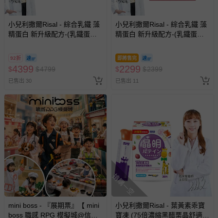
小兒利撒爾Risal - 綜合乳鐵 藻
小兒利撒爾Risal - 綜合乳鐵 藻
精蛋白 新升級配方-(乳鐵蛋白
精蛋白 新升級配方-(乳鐵蛋白
+初乳蛋白+藻精蛋白+DHA藻
+初乳蛋白+藻精蛋白+DHA藻
油)-90包 2盒組 共180包
油)-90包/盒
92折
即將售完
4399
2299
$
$
4799
$
$
2399
已售出 30
已售出 11
搶購一空
mini boss - 『展期票』【 mini
小兒利撒爾Risal - 葉黃素乖寶
boss 職感 RPG 模擬城@信義
寶凍 (75倍濃縮黑醋栗晶舒適配