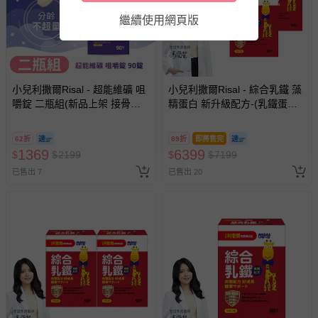
式、折價券與購物金的使用、退貨及商品運送方式等有疑
繼續使用網頁版
問，你可詳見：
媽咪愛客服中心
。
預購商品：預購為海外同步代購，遇缺貨即會通知媽咪並協
助取消退款事宜。
商品如因「價格、組合」等錯誤原因，導致無法安排出貨，
小兒利撒爾Risal - 超能維礦 咀
小兒利撒爾Risal - 綜合乳鐵 藻
會主動以簡訊及mail通知訂單取消事宜，並將提供適當補
嚼錠 二瓶組(新品上架 接骨木
精蛋白 新升級配方-(乳鐵蛋白
償。
莓萃取)-90粒/共180粒
+初乳蛋白+藻精蛋白+DHA藻
油)-90包 3盒組 共270包
62折
89折
即將售完
1369
6399
$
$
2199
$
$
7199
已售出 7
已售出 20