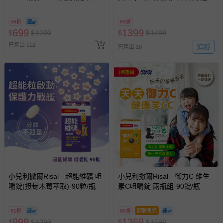
A11 】2026/7/10-8/30 (電子票
方)-效期:2025/11/14-30包/盒
券，於展期現場憑訂單編號兌
58折
93折
換，依現場梯次安排入場，逾
699
1399
$
$
1200
$
$
1499
期作廢) (兒童票(2歲以上)贈一
已售出 112
名陪伴成人)
追蹤
已售出 18
小兒利撒爾Risal - 超能維礦 咀
小兒利撒爾Risal - 御力C 維生
嚼錠(接骨木莓萃取)-90粒/瓶
素C咀嚼錠 兩瓶組-90錠/瓶
91折
86折
即將售完
999
1369
$
$
1099
$
$
1599