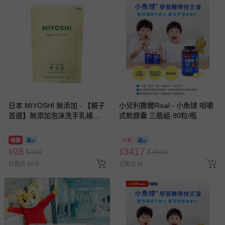
日本 MIYOSHI 無添加 - 【親子
小兒利撒爾Risal - 小魚球 咀嚼
首選】無添加泡沫洗手乳補充
式軟膠囊 三瓶組-90粒/瓶
包-300ml
破盤
76折
98
3417
$
$
240
$
$
4500
已售出 4575
已售出 99