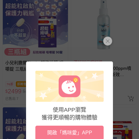
-接觸性孕哺產品（奶嘴、奶瓶、擠乳器、哺乳衣、托腹
帶束縛衣、餐搖椅等）。
-其他原廠盒裝商品封口處已貼上「不可拆封」，或具警
示字句等說明貼紙、封條者。
國際航空、客運、訂房等服務。
相關的退換貨辦理流程，可詳見：
退換貨 & 退款問題
滿1500元贈好禮
小兒利撒爾Risal - 超能維礦 咀
其他常見問題：
病毒崩 VirusBom - 100ppm噴
嚼錠 三瓶組(新品上架 接骨木
劑隨身瓶-公司貨/最新效
運送服務：目前提供的運送僅限台灣本島。如您位於離島地
莓萃取)-90粒/共270粒
期-100ml
區，可能會無法配送，或須依據商品需加收離島運費。廠商
76折
即將售完
亦保留出貨與否的權利。離島、偏遠地區、樓層親送等加價
2499
370
$
$
3299
$
費用，可能會另需加收。
已售出 7
已售出 98974
商品實際的配達日期，可於訂單個人資料內的查詢訂單內，
使用APP瀏覽
已出貨通知之訊息為主。
獲得更順暢的購物體驗
如您收到商品，請依正常流程檢查是否完好，若商品遇瑕疵
情形，您可申請更換新品或退貨，請見：
退貨的辦理流程
。
開啟「媽咪愛」APP
若您對於會員帳號、商品訂購與資訊、購物流程、付款方