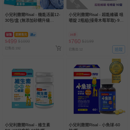
搶購一空
小兒利撒爾 - 健康補給站 - Quti軟
品名
小兒利撒爾Risal - 機能活菌12-
糖12包組 DHA藻油-10粒/包
小兒利撒爾Risal - 超能維礦 咀
30包/盒 (無添加砂糖升級
嚼錠 2瓶組(接骨木莓萃取)-90
內容物
12包/盒
版)-30包/盒(效期：2027-04-
粒/共180粒(效期：2026-10-
砂糖、麥芽糖、椰子油、明膠、
14)
08)
破盤
即將售完
35折
柳橙濃縮汁、檸檬酸(調味劑)、
499
760
$
$
1000
$
$
2199
成分
DHA藻油(含DHA 35%)、香料、
天然食用色素（薑黃色素、花青
已售出 192
追蹤
已售出 12
素）、棕櫚蠟(食品製造用劑)
食品添加物
無
過敏原
無
肉品產地
無
有效期限
2年
交付/運送方式
常溫
是否包含豬肉或豬可食部位之原
否
料
豬肉及豬可食部位原料之原產地
無
(國)
小兒利撒爾Risal - 維生素
小兒利撒爾Risal - 小魚球-60
廠商或國內負責廠商
幸一生醫科技有限公司