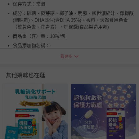
保存方式：常溫
成分：砂糖、麥芽糖、椰子油、明膠、柳橙濃縮汁、檸檬酸
(調味劑)、DHA藻油(含DHA 35%)、香料、天然食用色素
（薑黃色素、花青素）、棕櫚蠟(食品製造用劑)
商品重（容）量：10粒/包
食品添加物名稱：-
製造廠商或國內負責廠商名稱：幸一生醫科技有限公司
看更多
製造廠商或國內負責廠商電話：0800-221-627
製造廠商或國內負責廠商地址：台北市內湖區潭美街175號
其他媽咪也在逛
食品業者登錄字號：A-170474901-00000-0
投保產品責任險字號：國泰產險1516字第05PD02451號
健康食品字號/有機檢驗機構及證書字號：.
商品產地（國）：.
牛/豬肉產地（國）：不含豬/牛肉
過敏原：-