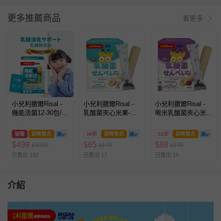
更多推薦商品
看更多
小兒利撒爾Risal -
小兒利撒爾Risal -
小兒利撒爾Risal -
機能活菌12-30包/盒
乳酸菌夾心米果-豆
啾米乳酸菌夾心米果
(無添加砂糖升級
乳口味-8支/盒(效
(葡萄)(效期：2026-
版)-30包/盒(效期：
期：2026-10-26)
12-21)
破盤
即將售完
38折
即將售完
52折
即將售完
2027-04-14)
$
499
$
65
$
89
1000
170
170
$
$
$
已售出 192
已售出 17
已售出 15
介紹