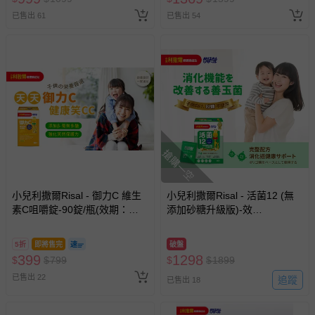
已售出 61
已售出 54
搶購一空
小兒利撒爾Risal - 御力C 維生
小兒利撒爾Risal - 活菌12 (無
素C咀嚼錠-90錠/瓶(效期：
添加砂糖升級版)-效
2027-01-03)
期:2025/11/13-60包/盒
5折
即將售完
破盤
399
1298
$
$
799
$
$
1899
已售出 22
追蹤
已售出 18