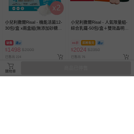
小兒利撒爾Risal - 機能活菌12-
小兒利撒爾Risal - 人氣限量組-
30包/盒 x兩盒組(無添加砂糖升
綜合乳鐵-50包/盒＋雙效晶明葉
級版)-30包/盒
黃素-32錠/瓶
破盤
86折
即將售完
1498
2024
$
$
2000
$
$
2350
已售出 224
已售出 76
商品已停售
購物車
搶購一空
滿3件95折，滿5件9折
小兒利撒爾Risal - 晶漾金盞花