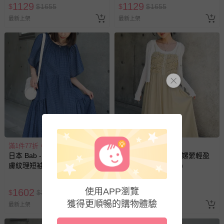
1129
1129
$
$
1655
$
$
1655
最新上架
最新上架
滿1件77折，滿2件55折
滿1件6折，滿2件5折
日本 Bab - 前後2way飄逸感透
日本 Bab - 唯美皺摺嫘縈輕盈
膚紋理短袖洋裝-海軍藍
細肩帶洋裝-米杏 (M)
即將售完
使用APP瀏覽
1602
1184
$
$
3153
$
$
2412
獲得更順暢的購物體驗
最新上架
最新上架