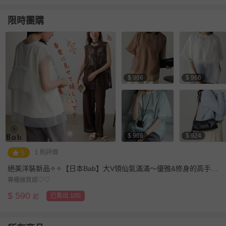
限時團購
$ 966
$ 966
$ 966
$ 924
1 則評價
5
絕美洋裝新品✧✧【日本Bab】大V領仙氣滿滿～優雅&修身的高手穿
搭
專櫃級質感♡♡
$
590
已售出 100
起