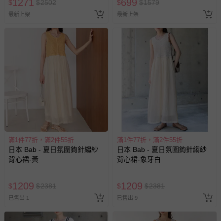
1271
699
$
$
2502
$
$
1579
最新上架
最新上架
滿1件77折，滿2件55折
滿1件77折，滿2件55折
日本 Bab - 夏日氛圍鉤針縐紗
日本 Bab - 夏日氛圍鉤針縐紗
背心裙-黃
背心裙-象牙白
1209
1209
$
$
2381
$
$
2381
已售出 1
已售出 9