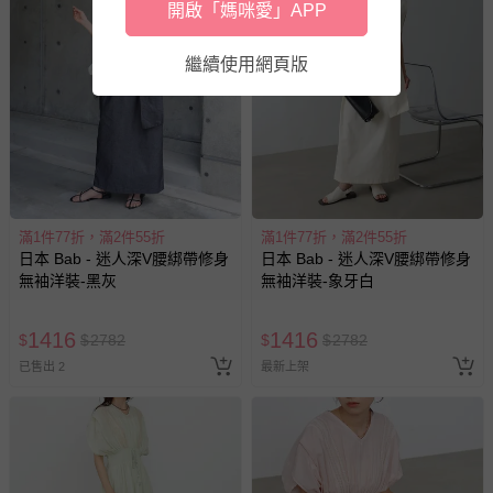
開啟「媽咪愛」APP
繼續使用網頁版
滿1件77折，滿2件55折
滿1件77折，滿2件55折
日本 Bab - 迷人深V腰綁帶修身
日本 Bab - 迷人深V腰綁帶修身
無袖洋裝-黑灰
無袖洋裝-象牙白
1416
1416
$
$
2782
$
$
2782
已售出 2
最新上架