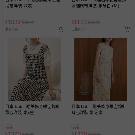
吊帶洋裝-深灰
紗細肩帶洋裝-象牙白 (Ｍ)
1039
1170
$
$
2040
$
$
2306
最新上架
已售出 1
日本 Bab - 絕美修身鏤空鉤針
日本 Bab - 絕美修身鏤空鉤針
背心洋裝-米x黑
背心洋裝-象牙米
66折
66折
1320
1320
$
$
2000
$
$
2000