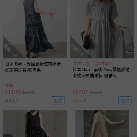
搶購一空
搶購一空
滿1件77折，滿2件55折
日本 Bab - 異國風情涼爽嫘縈
日本 Bab - 前後2way飄逸感透
細肩帶洋裝-藍黑系
膚紋理短袖洋裝-優雅灰
68折
1189
1602
$
$
1748
$
$
3153
追蹤
追蹤
最新上架
最新上架