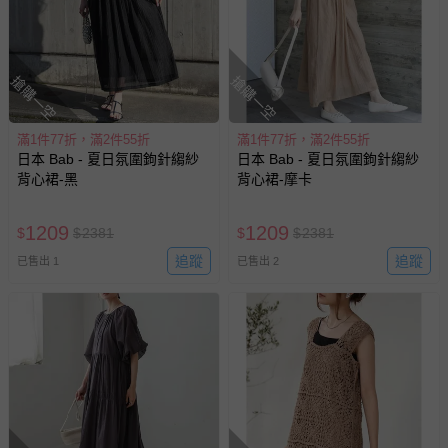
搶購一空
搶購一空
滿1件77折，滿2件55折
滿1件77折，滿2件55折
日本 Bab - 夏日氛圍鉤針縐紗
日本 Bab - 夏日氛圍鉤針縐紗
背心裙-黑
背心裙-摩卡
1209
1209
$
$
2381
$
$
2381
追蹤
追蹤
已售出 1
已售出 2