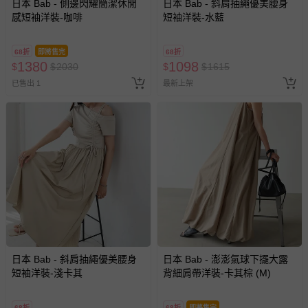
日本 Bab - 側邊閃耀簡潔休閒
日本 Bab - 斜肩抽繩優美腰身
感短袖洋裝-咖啡
短袖洋裝-水藍
68折
即將售完
68折
1380
1098
$
$
2030
$
$
1615
已售出 1
最新上架
日本 Bab - 斜肩抽繩優美腰身
日本 Bab - 澎澎氣球下擺大露
短袖洋裝-淺卡其
背細肩帶洋裝-卡其棕 (M)
68折
68折
即將售完