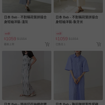
日本 Bab - 不對稱荷葉拼接合
日本 Bab - 不對稱荷葉拼接合
身短袖洋裝-淺灰
身短袖洋裝-象牙米
68折
68折
1059
1059
$
$
1554
$
$
1554
最新上架
已售出 1
日本 Bab - 時尚印花抽繩收腰
日本 Bab - 胸前皺摺率性感襯