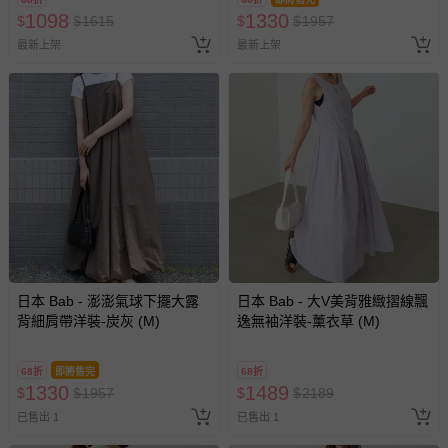
1098
1330
$
$
1615
$
$
1957
最新上架
最新上架
日本 Bab - 澎澎氣球下擺大露
日本 Bab - 大V美背雅緻摺線飄
背細肩帶洋裝-炭灰 (M)
逸無袖洋裝-薰衣草 (M)
68折
即將售完
68折
1330
1489
$
$
1957
$
$
2189
已售出 1
已售出 1