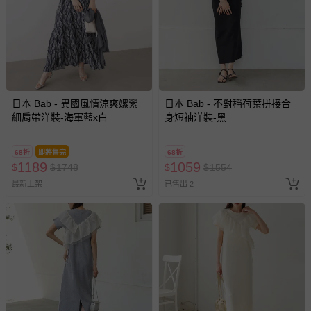
日本 Bab - 異國風情涼爽嫘縈
日本 Bab - 不對稱荷葉拼接合
細肩帶洋裝-海軍藍x白
身短袖洋裝-黑
68折
即將售完
68折
1189
1059
$
$
1748
$
$
1554
最新上架
已售出 2