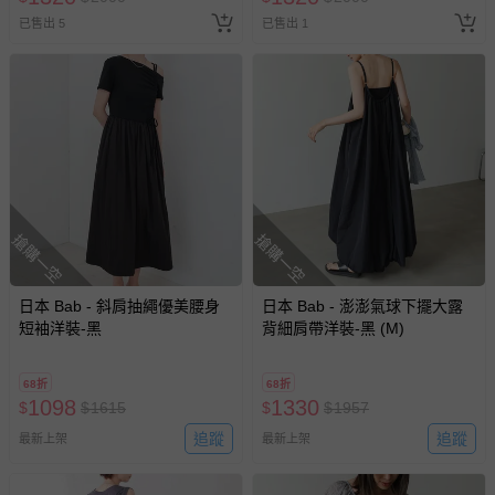
已售出 5
已售出 1
搶購一空
搶購一空
日本 Bab - 斜肩抽繩優美腰身
日本 Bab - 澎澎氣球下擺大露
短袖洋裝-黑
背細肩帶洋裝-黑 (M)
68折
68折
1098
1330
$
$
1615
$
$
1957
追蹤
追蹤
最新上架
最新上架