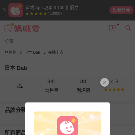
首載 App 現領 $ 100 折價券
點我領券
( 10000+ )
分類
品牌館
日本 Bab
長袖上衣
日本 Bab
941
39
4.8
銷售量
則評價
品牌分類
所有商品