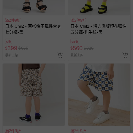
滿2件9折
滿2件9折
日本 Chil2 - 百搭格子彈性合身
日本 Chil2 - 活力滿版印花彈性
七分褲-黑
五分褲-乳牛紋-黑
6折
68折
399
560
$
$
665
$
$
825
最新上架
最新上架
滿2件9折
滿2件9折