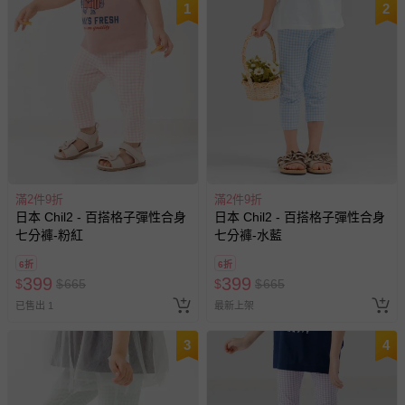
1
2
滿2件9折
滿2件9折
日本 Chil2 - 百搭格子彈性合身
日本 Chil2 - 百搭格子彈性合身
七分褲-粉紅
七分褲-水藍
6折
6折
399
399
$
$
665
$
$
665
已售出 1
最新上架
3
4