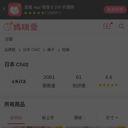
首載 App 現領 $ 100 折價券
點我領券
( 10000+ )
分類
品牌館
日本 Chil2
褲子
短褲
日本 Chil2
2061
61
4.6
銷售量
則評價
所有商品
最熱銷
新上市
價格
尺寸