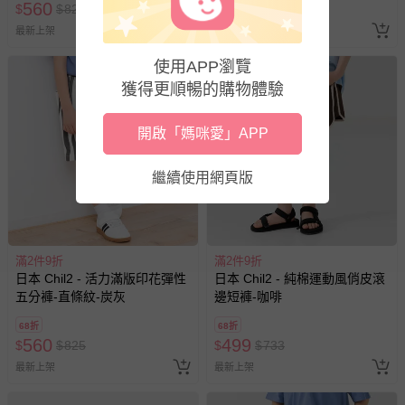
560
560
$
$
825
$
$
825
最新上架
最新上架
使用APP瀏覽
獲得更順暢的購物體驗
開啟「媽咪愛」APP
繼續使用網頁版
滿2件9折
滿2件9折
日本 Chil2 - 活力滿版印花彈性
日本 Chil2 - 純棉運動風俏皮滾
五分褲-直條紋-炭灰
邊短褲-咖啡
68折
68折
560
499
$
$
825
$
$
733
最新上架
最新上架