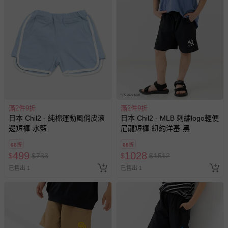
滿2件9折
滿2件9折
日本 Chil2 - 純棉運動風俏皮滾
日本 Chil2 - MLB 刺繡logo輕便
邊短褲-水藍
尼龍短褲-紐約洋基-黑
68折
68折
499
1028
$
$
733
$
$
1512
已售出 1
已售出 1