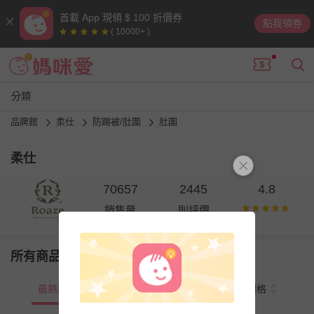
首載 App 現領 $ 100 折價券
點我領券
( 10000+ )
分類
品牌館
柔仕
防踢被/肚圍
肚圍
柔仕
70657
2445
4.8
銷售量
則評價
所有商品
最熱銷
新上市
價格