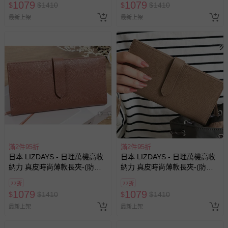
1079
1079
$
$
1410
$
$
1410
最新上架
最新上架
滿2件95折
滿2件95折
日本 LIZDAYS - 日理萬機高收
日本 LIZDAYS - 日理萬機高收
納力 真皮時尚薄款長夾-(防盜
納力 真皮時尚薄款長夾-(防盜
設計)-煙燻粉
設計)-卡其棕
77折
77折
1079
1079
$
$
1410
$
$
1410
最新上架
最新上架