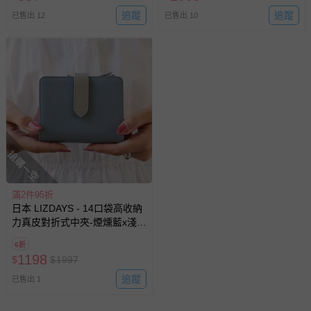
追蹤
追蹤
已售出 12
已售出 10
搶購一空
滿2件95折
日本 LIZDAYS - 14口袋高收納
力真皮對折式中夾-煙燻藍x淺灰
(12x9.5cm)
6折
1198
$
$
1997
追蹤
已售出 1