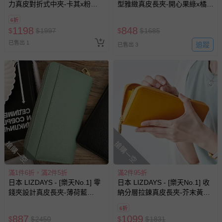
力真皮對折式中夾-卡其x粉
型雅緻真皮長夾-開心果綠x橘棕
(12x9.5cm)
(17.3x9.2cm)
6折
1198
848
$
$
1997
$
$
1685
已售出 1
追蹤
已售出 3
搶購一空
搶購一空
滿1件6折，滿2件5折
滿2件95折
日本 LIZDAYS - [樂天No.1] 零
日本 LIZDAYS - [樂天No.1] 收
錢夾設計真皮長夾-薄荷藍
納分層拉鍊真皮長夾-芥末黃
(21x10.5x3cm)
(20x10.5x2.5cm)
6折
887
1099
$
$
2450
$
$
1831