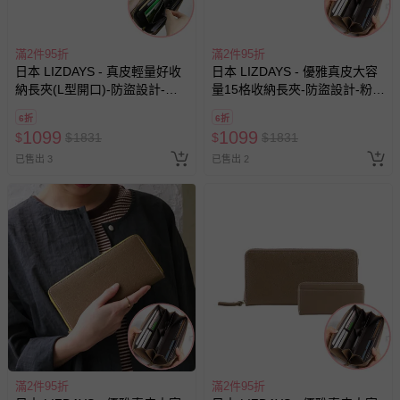
滿2件95折
滿2件95折
日本 LIZDAYS - 真皮輕量好收
日本 LIZDAYS - 優雅真皮大容
納長夾(L型開口)-防盜設計-黑x
量15格收納長夾-防盜設計-粉紅
棕 (19.5x9.5x2cm)
(19.5x9.5x2cm)
6折
6折
1099
1099
$
$
1831
$
$
1831
已售出 3
已售出 2
滿2件95折
滿2件95折