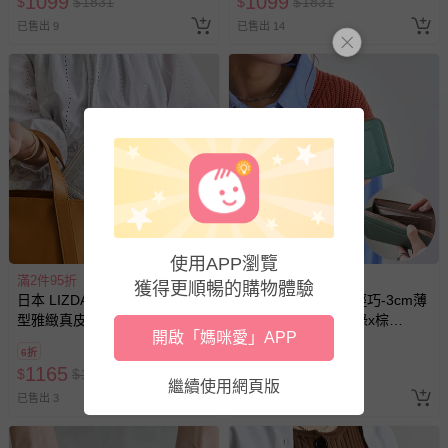
1099
1099
$
$
1831
$
$
1831
已售出 9
已售出 14
使用APP瀏覽
滿2件95折
滿2件95折
獲得更順暢的購物體驗
日本 LIZDAYS - 極輕巧-3cm薄
日本 LIZDAYS - 極輕巧-3cm薄
型雅緻真皮長夾-霧銀
型雅緻真皮長夾-草綠x棕
開啟「媽咪愛」APP
(17.3x9.2cm)
(17.3x9.2cm)
6折
6折
1165
1165
$
$
1940
$
$
1940
繼續使用網頁版
已售出 3
已售出 3