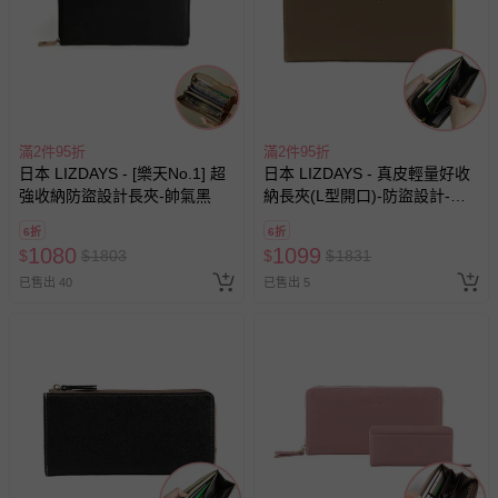
滿2件95折
滿2件95折
日本 LIZDAYS - [樂天No.1] 超
日本 LIZDAYS - 真皮輕量好收
強收納防盜設計長夾-帥氣黑
納長夾(L型開口)-防盜設計-棕x
黃 (19.5x9.5x2cm)
6折
6折
1080
1099
$
$
1803
$
$
1831
已售出 40
已售出 5