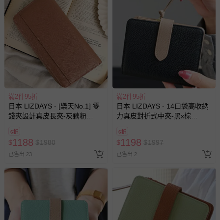
滿2件95折
滿2件95折
日本 LIZDAYS - [樂天No.1] 零
日本 LIZDAYS - 14口袋高收納
錢夾設計真皮長夾-灰藕粉
力真皮對折式中夾-黑x棕
(21x10.5x3cm)
(12x9.5cm)
6折
6折
1188
1198
$
$
1980
$
$
1997
已售出 23
已售出 2