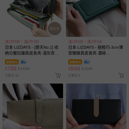
滿1件6折，滿2件5折
滿1件6折，滿2件5折
日本 LIZDAYS - [樂天No.1] 收
日本 LIZDAYS - 極輕巧-3cm薄
納分層拉鍊真皮長夾-淺灰杏
型雅緻真皮長夾-濃綠
(20x10.5x2.5cm)
(17.3x9.2cm)
即將售完
即將售完
788
848
$
$
1596
$
$
1685
已售出 26
已售出 5