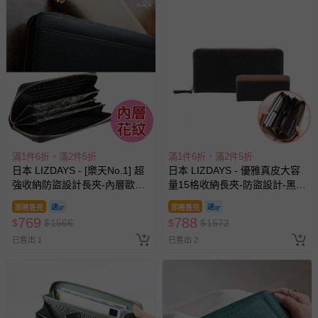
滿1件6折，滿2件5折
滿1件6折，滿2件5折
日本 LIZDAYS - [樂天No.1] 超
日本 LIZDAYS - 優雅真皮大容
強收納防盜設計長夾-內層歐風
量15格收納長夾-防盜設計-黑x
花-黑 (20x10.5cm)
棕 (19.5x9.5x2cm)
即將售完
即將售完
769
788
$
$
1566
$
$
1572
已售出 1
已售出 2