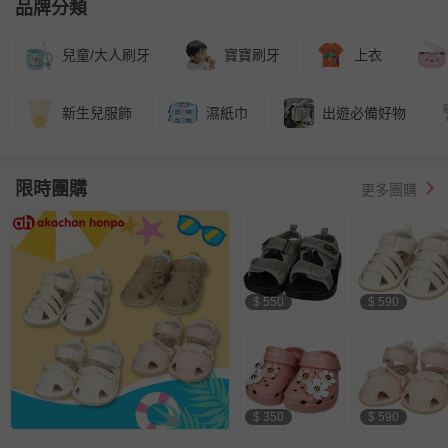
品牌分類
兒童/大人刷牙
寶寶刷牙
上衣
新生兒服飾
濕紙巾
出遊必備好物
限時團購
更多團購
$ 550
$ 590
$ 350
$ 590