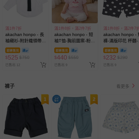
滿1件7折
滿1件8折，滿2件7折
滿1件8折，滿2件7
akachan honpo - 長
akachan honpo - 短
akachan honpo -
袖襯衫-附針織領帶-
袖T恤-胸前圖案-粉紅
褲-滿版印花 杯麵-
白色
色
色
即將售完
即將售完
即將售完
525
440
232
$
$
750
$
$
550
$
$
290
已售出 12
已售出 9
已售出 9
褲子
看更多
1
2