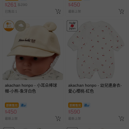
261
450
$
$
290
$
已售出 1
最新上架
akachan honpo - 小耳朵棒球
akachan honpo - 幼兒連身衣-
帽-小熊-象牙白色
愛心櫻桃-紅色
即將售完
即將售完
450
590
$
$
最新上架
最新上架