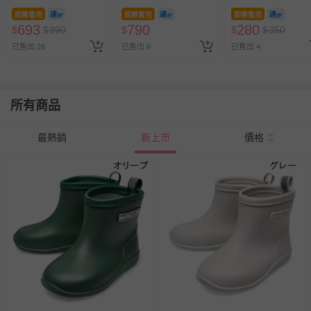
色
即將售完
即將售完
即將售完
693
790
280
$
$
990
$
$
$
350
已售出 26
已售出 6
已售出 4
所有商品
最熱銷
新上市
價格