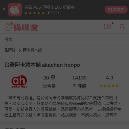
首載 App 現領 $ 100 折價券
點我領券
( 10000+ )
分類
品牌館
阿卡將本舖
台灣阿卡將本舖 akachan honpo
20 萬
14130
4.9
銷售量
則評價
「微笑育兒首選」是台灣阿卡將本舖成為育兒綜合支援企業的目
標，以安心安全、簡單便利為開發母嬰商品的智慧價值，以快樂、
可愛、創新為客人的微笑價值，貼近顧客心聲思考，支援媽媽們幸
福生產育兒之路。媽咪愛提供一站式購足，不用人擠人，還有不定
時折扣優惠喔！