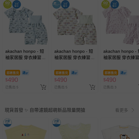
akachan honpo - 短
akachan honpo - 短
akachan honpo -
袖家居服 穿衣練習-
袖家居服 穿衣練習-
袖家居服 穿衣練習
套頭式 海洋-淺藍色
前開式 工程車-淺綠
套頭式 冰品-紫色
色
即將售完
即將售完
即將售完
490
490
490
$
$
$
已售出 5
已售出 5
已售出 3
現貨首發 ✨ 自帶濾鏡超萌新品限量開搶
看更多