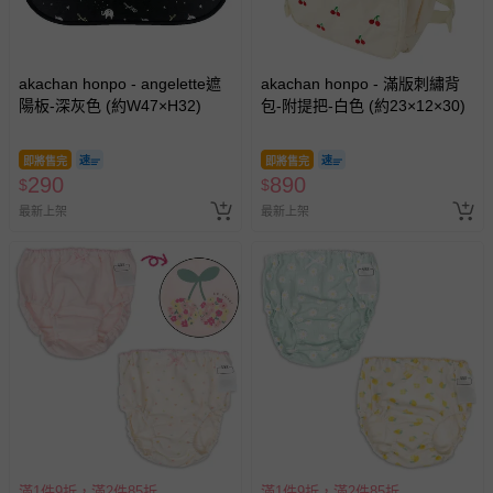
akachan honpo - angelette遮
akachan honpo - 滿版刺繡背
陽板-深灰色 (約W47×H32)
包-附提把-白色 (約23×12×30)
即將售完
即將售完
290
890
$
$
最新上架
最新上架
滿1件9折，滿2件85折
滿1件9折，滿2件85折