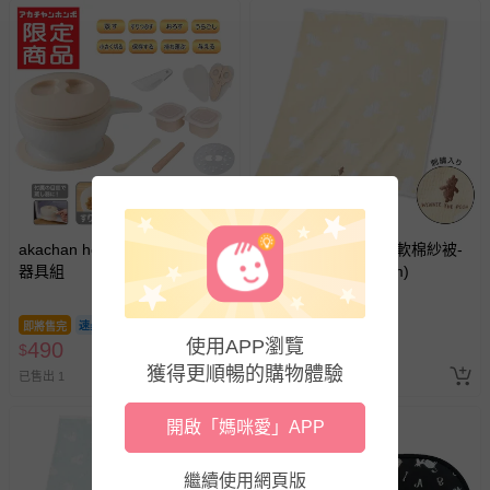
akachan honpo - 副食品調理
akachan honpo - 鬆軟棉紗被-
器具組
奶油色 (約70×100cm)
即將售完
即將售完
使用APP瀏覽
490
690
$
$
獲得更順暢的購物體驗
已售出 1
最新上架
開啟「媽咪愛」APP
繼續使用網頁版