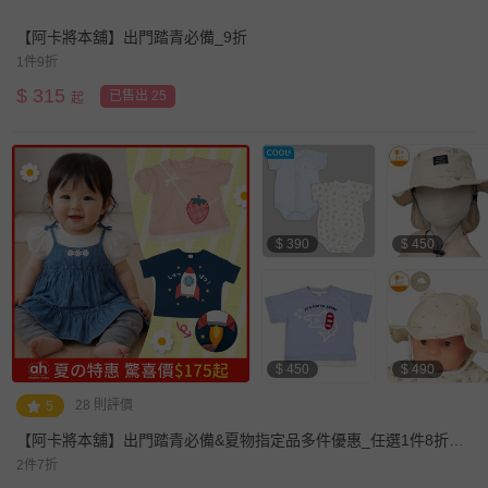
【阿卡將本舖】出門踏青必備_9折
1件9折
$
315
已售出 25
起
$ 390
$ 450
$ 450
$ 490
28 則評價
5
【阿卡將本舖】出門踏青必備&夏物指定品多件優惠_任選1件8折、
2件(含)以上7折
2件7折