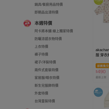
鍋具/餐廚用品特價
即期品出清特價
本週特價
阿卡將本舖 線上獨家特價
防曬涼感衣物特價
上衣特價
akacha
褲子特價
服 穿衣
牙白色
裙子/洋裝特價
即將售完
兩件式套裝特價
490
$
家居服/睡衣特價
最新上架
新生兒服飾特價
外套特價
台灣童裝特價