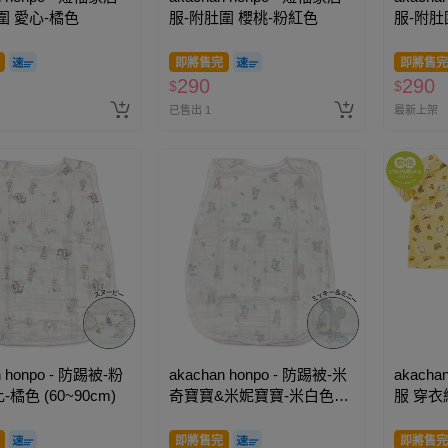
圍 愛心-橘色
服-附肚圍 櫻桃-粉紅色
服-附肚
即將售完
即將售完
290
290
$
$
已售出 1
最新上架
n honpo - 防踢被-粉
akachan honpo - 防踢被-米
akacha
橘色 (60~90cm)
奇寶寶&米妮寶寶-米白色
服 穿衣
(60~90cm)
即將售完
即將售完