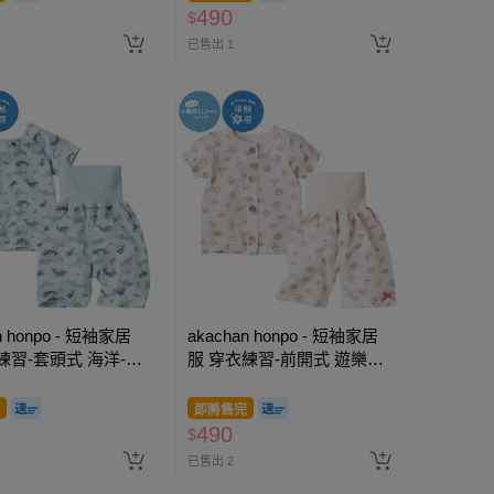
490
$
已售出 1
n honpo - 短袖家居
akachan honpo - 短袖家居
練習-套頭式 海洋-淺
服 穿衣練習-前開式 遊樂園-
粉紅色
即將售完
490
$
已售出 2