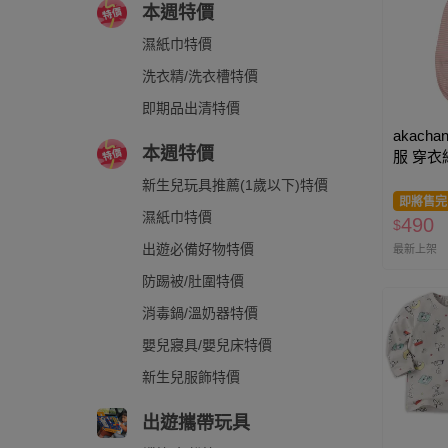
本週特價
濕紙巾特價
洗衣精/洗衣槽特價
即期品出清特價
akacha
本週特價
服 穿衣
子-象牙
新生兒玩具推薦(1歲以下)特價
即將售完
濕紙巾特價
490
$
出遊必備好物特價
最新上架
防踢被/肚圍特價
消毒鍋/溫奶器特價
嬰兒寢具/嬰兒床特價
新生兒服飾特價
出遊攜帶玩具