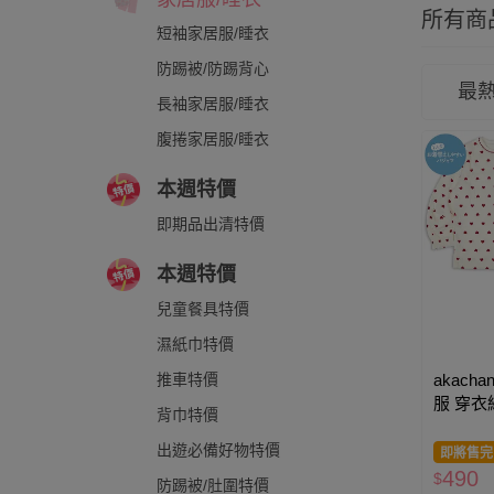
所有商
短袖家居服/睡衣
防踢被/防踢背心
最
長袖家居服/睡衣
腹捲家居服/睡衣
本週特價
即期品出清特價
本週特價
兒童餐具特價
濕紙巾特價
akacha
推車特價
服 穿衣
背巾特價
牙白色
出遊必備好物特價
即將售完
490
$
防踢被/肚圍特價