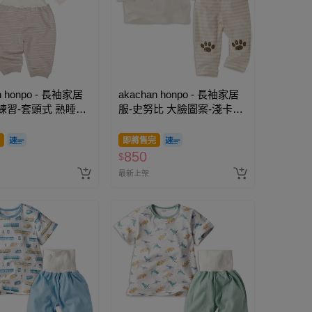
n honpo - 長袖家居
akachan honpo - 長袖家居
練習-套頭式 熟睡小
服-史努比 大臉圖案-淺卡其
色
色
即將售完
850
$
最新上架