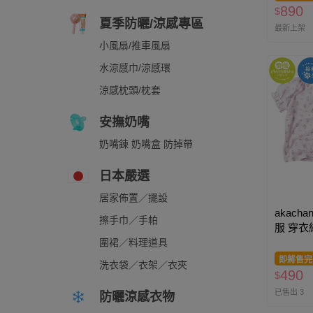
890
$
夏季防曬/涼感專區
最新上架
小風扇/推車風扇
水涼感巾/涼感環
涼感枕頭/枕套
安撫奶嘴
奶嘴鍊 奶嘴盒 防掉帶
日本嚴選
居家佈置／擺設
akacha
擦手巾／手帕
服 穿衣
色
圍裙／料理道具
即將售完
洗衣袋／衣架／衣夾
490
$
已售出 3
防曬涼感衣物