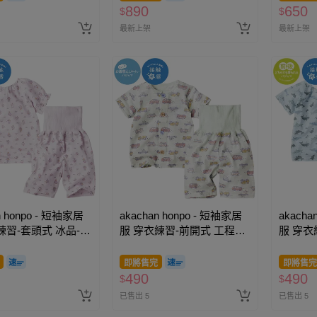
890
650
$
$
最新上架
最新上架
n honpo - 短袖家居
akachan honpo - 短袖家居
akacha
練習-套頭式 冰品-紫
服 穿衣練習-前開式 工程車-
服 穿衣
淺綠色
藍色
即將售完
即將售完
490
490
$
$
已售出 5
已售出 5