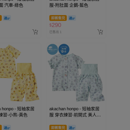
圍 汽車-綠色
服-附肚圍 企鵝-藍色
即將售完
290
$
已售出 1
n honpo - 短袖家居
akachan honpo - 短袖家居
練習-小熊-黃色
服 穿衣練習-前開式 美人魚-
淺綠色
即將售完