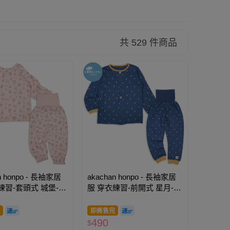
共 529 件商品
n honpo - 長袖家居
akachan honpo - 長袖家居
練習-套頭式 城堡-粉
服 穿衣練習-前開式 星月-深
藍色
即將售完
490
$