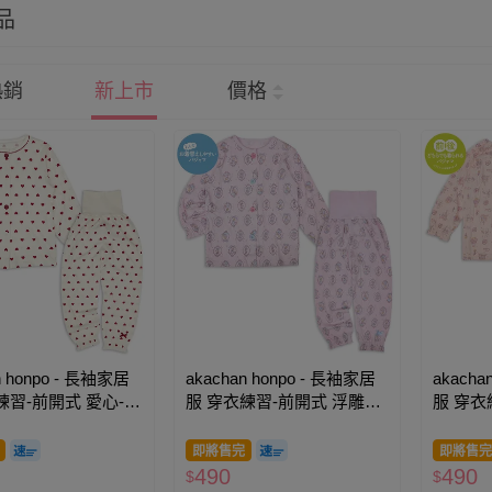
品
熱銷
新上市
價格
n honpo - 長袖家居
akachan honpo - 長袖家居
akacha
練習-前開式 愛心-象
服 穿衣練習-前開式 浮雕寶
服 穿衣
石-紫色
紅色
即將售完
即將售完
490
490
$
$