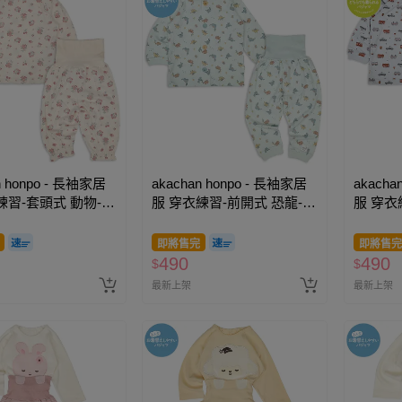
n honpo - 長袖家居
akachan honpo - 長袖家居
akacha
練習-套頭式 動物-象
服 穿衣練習-前開式 恐龍-淺
服 穿衣
綠色
藍色
即將售完
即將售完
490
490
$
$
最新上架
最新上架