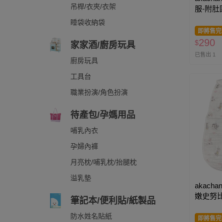
吊桿/衣夾/衣架
服-附肚
睡袋收納袋
即將售完
290
$
家家酒/廚房玩具
已售出 1
廚房玩具
工具台
職業扮演/角色扮演
待產包/孕媽用品
哺乳內衣
孕婦內褲
月亮枕/哺乳枕/抬腿枕
溢乳墊
akacha
嫩史努比-
筆記本/便利貼/紙製品
防水姓名貼紙
即將售完