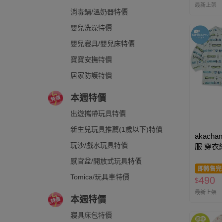
最新上架
消毒鍋/溫奶器特價
嬰兒洗澡特價
嬰兒寢具/嬰兒床特價
寶寶安撫特價
居家防護特價
本週特價
出遊攜帶玩具特價
新生兒玩具推薦(1歲以下)特價
akacha
玩沙/戲水玩具特價
服 穿衣
綠色
感官盆/開放式玩具特價
即將售完
Tomica/玩具車特價
490
$
最新上架
本週特價
寢具床包特價