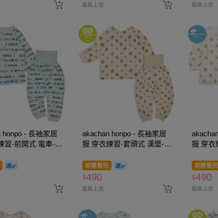
最新上架
最新上架
n honpo - 長袖家居
akachan honpo - 長袖家居
akacha
練習-前開式 電車-淺
服 穿衣練習-套頭式 漢堡-奶
服 穿衣
油色
牙白色
即將售完
即將售完
490
490
$
$
最新上架
最新上架