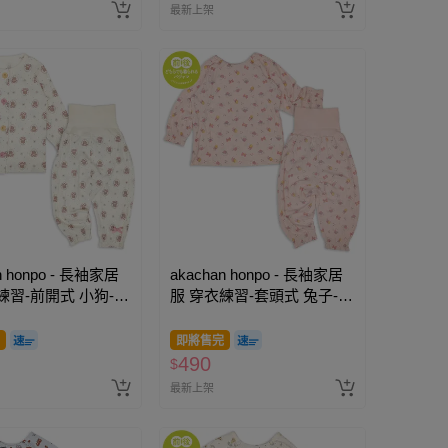
最新上架
n honpo - 長袖家居
akachan honpo - 長袖家居
練習-前開式 小狗-象
服 穿衣練習-套頭式 兔子-粉
紅色
即將售完
490
$
最新上架