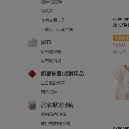
蠟筆/色鉛筆
彩色筆
akacha
其他交通工具
服-史努
一歲以下玩具推薦
即將售完
尿布
850
$
尿布處理器
最新上架
尿布收納袋
節慶佈置/派對用品
生日派對佈置
同樂桌遊
居家/臥室收納
收納箱/整理箱
壁掛式收納/掛鉤
akacha