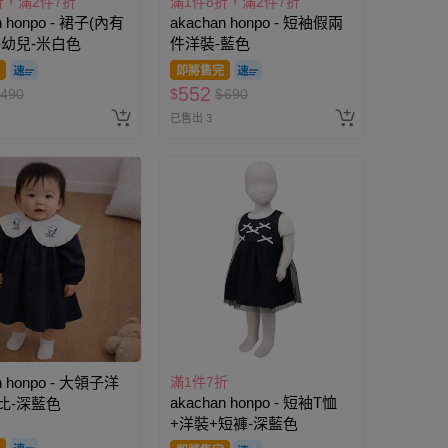
折，滿2件7折
滿1件8折，滿2件7折
n honpo - 裙子(內有
akachan honpo - 短袖假兩
-幼兒-米白色
件洋裝-藍色
即將售完
552
490
$
$
690
已售出 3
n honpo - 大領子洋
滿1件7折
akachan honpo - 短袖T恤
比-深藍色
+洋裝+短褲-深藍色