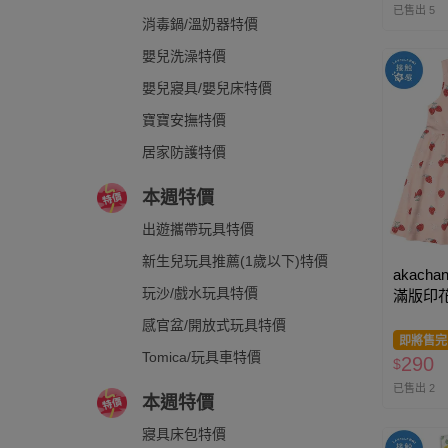
已售出 5
消毒鍋/溫奶器特價
嬰兒洗澡特價
嬰兒寢具/嬰兒床特價
寶寶安撫特價
居家防護特價
本週特價
出遊攜帶玩具特價
新生兒玩具推薦(1歲以下)特價
akacha
玩沙/戲水玩具特價
滿版印花
感官盆/開放式玩具特價
即將售完
Tomica/玩具車特價
290
$
已售出 2
本週特價
寢具床包特價