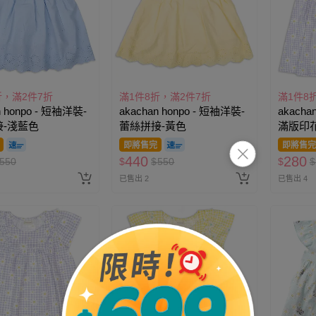
折，滿2件7折
滿1件8折，滿2件7折
滿1件8
n honpo - 短袖洋裝-
akachan honpo - 短袖洋裝-
akacha
-淺藍色
蕾絲拼接-黃色
滿版印
即將售完
即將售完
440
280
550
$
$
550
$
$
已售出 2
已售出 4