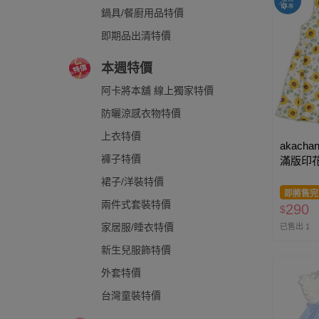
鍋具/餐廚用品特價
即期品出清特價
本週特價
阿卡將本舖 線上獨家特價
防曬涼感衣物特價
上衣特價
akacha
褲子特價
滿版印花
裙子/洋裝特價
即將售完
兩件式套裝特價
290
$
家居服/睡衣特價
已售出 1
新生兒服飾特價
外套特價
台灣童裝特價