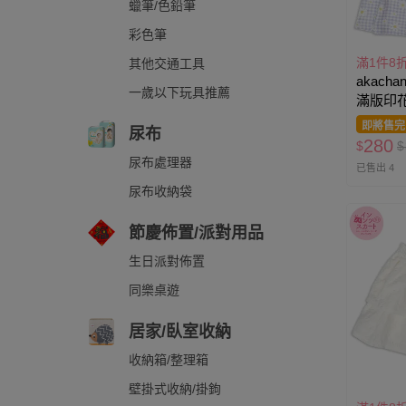
蠟筆/色鉛筆
彩色筆
滿1件8
其他交通工具
akacha
一歲以下玩具推薦
滿版印花
即將售完
尿布
280
$
$
尿布處理器
已售出 4
尿布收納袋
節慶佈置/派對用品
生日派對佈置
同樂桌遊
居家/臥室收納
收納箱/整理箱
壁掛式收納/掛鉤