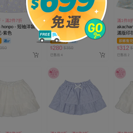
折，滿2件7折
滿1件8折，滿2件7折
滿1件8
n honpo - 短袖洋裝-
akachan honpo - 短袖洋裝-
akacha
-紫色
滿版印花-黃色
滿版印花
即將售完
即將售完
280
312
350
$
$
350
$
$
已售出 4
已售出 2