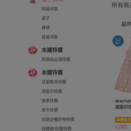
所有商
短袖洋裝
裙子
最
褲裙
長袖洋裝
本週特價
即期品出清特價
本週特價
兒童餐具特價
濕紙巾特價
akacha
推車特價
滿版印花
背巾特價
出遊必備好物特價
即將售完
290
$
防踢被/肚圍特價