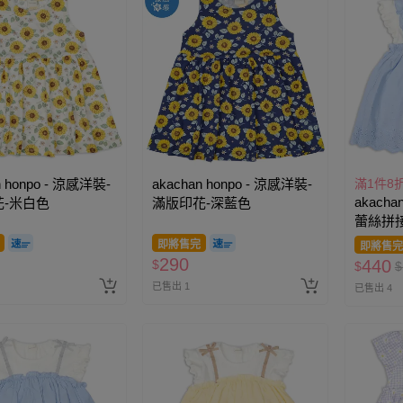
n honpo - 涼感洋裝-
akachan honpo - 涼感洋裝-
滿1件8
akacha
-米白色
滿版印花-深藍色
蕾絲拼
即將售完
即將售完
290
440
$
$
$
已售出 1
已售出 4