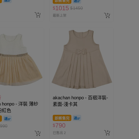
即將售完
1015
$
$
1450
最新上架
折
akachan honpo - 百褶洋裝-
n honpo - 洋裝 薄紗
素面-淺卡其
粉紅色
即將售完
790
$
990
已售出 2