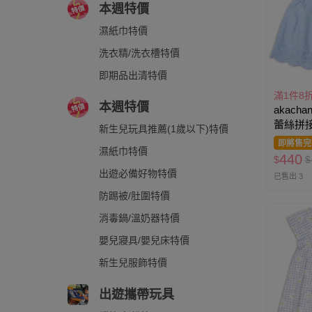
本週特價
濕紙巾特價
洗衣精/洗衣槽特價
即期品出清特價
滿1件8
本週特價
akacha
蕾絲拼接
新生兒玩具推薦(1歲以下)特價
即將售完
濕紙巾特價
440
$
$
出遊必備好物特價
已售出 3
防踢被/肚圍特價
消毒鍋/溫奶器特價
嬰兒寢具/嬰兒床特價
新生兒服飾特價
出遊攜帶玩具