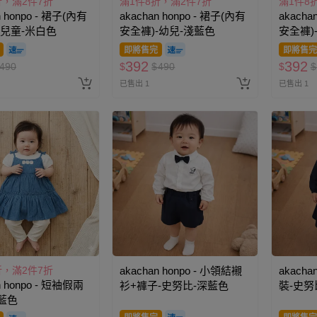
折，滿2件7折
滿1件8折，滿2件7折
滿1件8
n honpo - 裙子(內有
akachan honpo - 裙子(內有
akacha
-兒童-米白色
安全褲)-幼兒-淺藍色
安全褲)
即將售完
即將售完
392
392
490
$
$
490
$
$
已售出 1
已售出 1
折，滿2件7折
akachan honpo - 小領結襯
akacha
n honpo - 短袖假兩
衫+褲子-史努比-深藍色
裝-史努
藍色