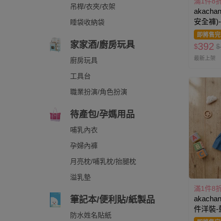
滿1件8
吊桿/衣夾/衣架
akacha
安全褲)
睡袋收納袋
即將售完
家家酒/廚房玩具
392
$
$
最新上架
廚房玩具
工具台
職業扮演/角色扮演
待產包/孕媽用品
哺乳內衣
孕婦內褲
月亮枕/哺乳枕/抬腿枕
溢乳墊
滿1件8
akacha
筆記本/便利貼/紙製品
件洋裝-
防水姓名貼紙