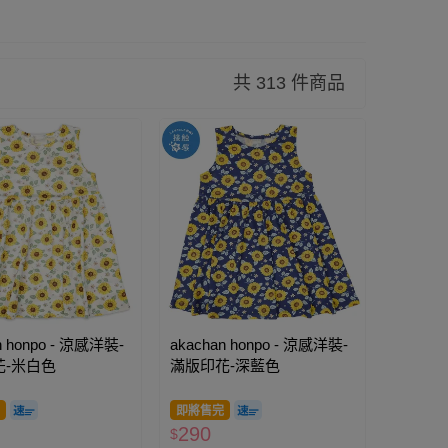
共 313 件商品
n honpo - 涼感洋裝-
akachan honpo - 涼感洋裝-
花-米白色
滿版印花-深藍色
即將售完
290
$