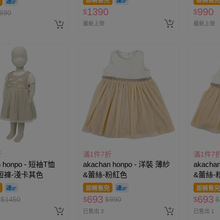
即將售完
即將售完
1390
990
$
$
690
最新上架
最新上架
折
滿1件7折
滿1件7
n honpo - 短袖T恤
akachan honpo - 洋裝 薄紗
akacha
短褲-淺卡其色
&蕾絲-粉紅色
&蕾絲-
即將售完
即將售完
693
693
$
1450
$
$
990
$
$
已售出 3
已售出 1