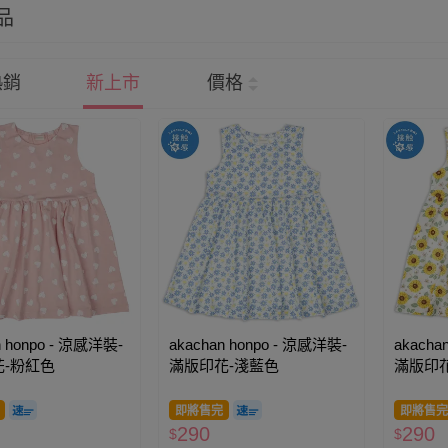
品
熱銷
新上市
價格
n honpo - 涼感洋裝-
akachan honpo - 涼感洋裝-
akacha
-粉紅色
滿版印花-淺藍色
滿版印
即將售完
即將售完
290
290
$
$