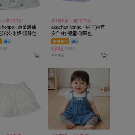
折，滿2件7折
滿1件8折，滿2件7折
n honpo - 荷葉邊袖
akachan honpo - 裙子(內有
洋裝-米妮-淺綠色
安全褲)-兒童-淺藍色
即將售完
392
390
$
$
490
已售出 5