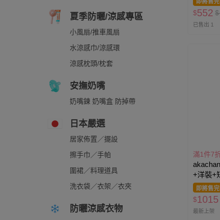
即將售完
552
$
$
夏季防曬/涼感專區
已售出 1
小風扇/推車風扇
水涼感巾/涼感環
涼感枕頭/枕套
安撫奶嘴
奶嘴鍊 奶嘴盒 防掉帶
日本嚴選
居家佈置／擺設
滿1件7
擦手巾／手帕
akacha
圍裙／料理道具
+洋裝+
洗衣袋／衣架／衣夾
即將售完
1015
$
防曬涼感衣物
最新上架