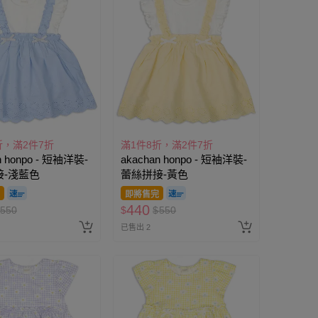
折，滿2件7折
滿1件8折，滿2件7折
n honpo - 短袖洋裝-
akachan honpo - 短袖洋裝-
接-淺藍色
蕾絲拼接-黃色
即將售完
440
550
$
$
550
已售出 2