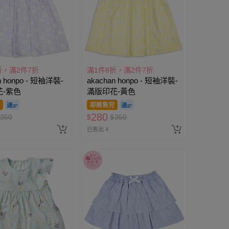
折，滿2件7折
滿1件8折，滿2件7折
n honpo - 短袖洋裝-
akachan honpo - 短袖洋裝-
花-紫色
滿版印花-黃色
即將售完
280
350
$
$
350
已售出 4