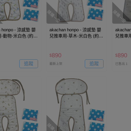
搶購一空
搶購一空
n honpo - 涼感墊 嬰
akachan honpo - 涼感墊 嬰
akacha
-動物-米白色 (約
兒推車用-草木-米白色 (約
兒推車用
m)
73×43cm)
73×43c
890
890
$
$
追蹤
追蹤
最新上架
已售出 1
搶購一空