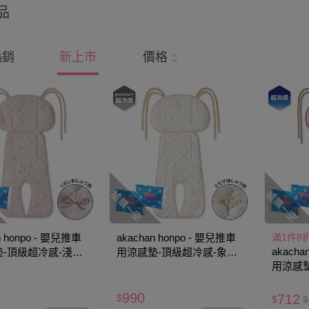
品
熱銷
新上市
價格
搶購一空
搶購一空
n honpo - 嬰兒推車
akachan honpo - 嬰兒推車
滿1件8
akacha
-頂級超冷感-淺卡
用涼感墊-頂級超冷感-象牙
用涼感墊
白色
990
712
$
$
$