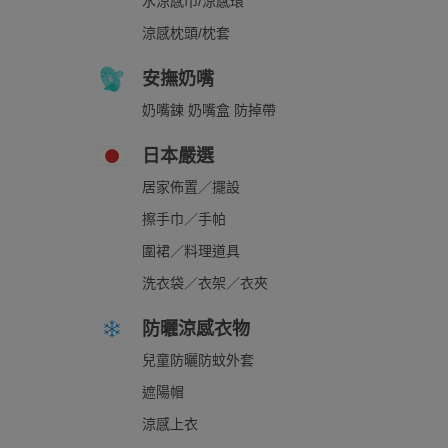
水涼感巾/涼感環
涼感枕頭/枕套
安撫奶嘴
奶嘴鍊 奶嘴盒 防掉帶
日本嚴選
居家佈置／擺設
擦手巾／手帕
圍裙／料理道具
洗衣袋／衣架／衣夾
防曬涼感衣物
兒童防曬防蚊外套
遮陽帽
涼感上衣