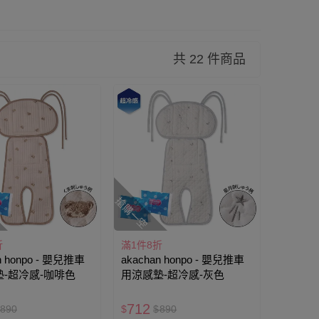
共 22 件商品
搶購一空
折
滿1件8折
n honpo - 嬰兒推車
akachan honpo - 嬰兒推車
-超冷感-咖啡色
用涼感墊-超冷感-灰色
712
890
$
$
890