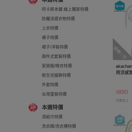
本週特價
阿卡將本舖 線上獨家特價
防曬涼感衣物特價
上衣特價
褲子特價
裙子/洋裝特價
搶購一空
兩件式套裝特價
家居服/睡衣特價
akacha
用涼感墊
新生兒服飾特價
外套特價
890
$
台灣童裝特價
已售出 2
本週特價
濕紙巾特價
洗衣精/洗衣槽特價