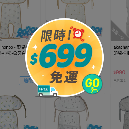
搶購一空
搶購一空
n honpo - 嬰兒推車
akachan honpo - 嬰兒推車
akachan
-小熊-象牙白色
用涼感墊-小花-原色
嬰兒推車
牙白色 (
990
990
$
$
追蹤
追蹤
已售出 1
已售出 1