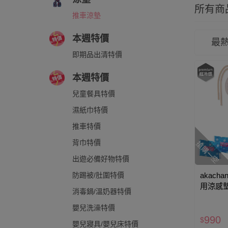
所有商
推車涼墊
本週特價
最
即期品出清特價
本週特價
兒童餐具特價
濕紙巾特價
推車特價
背巾特價
搶購一空
出遊必備好物特價
akacha
防踢被/肚圍特價
用涼感墊
消毒鍋/溫奶器特價
其色
嬰兒洗澡特價
990
$
嬰兒寢具/嬰兒床特價