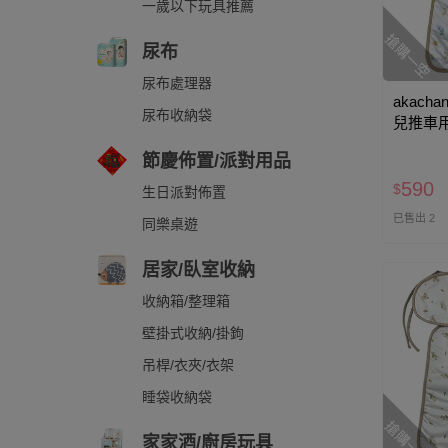
一歲以下玩具推薦
搶購一空
尿布
尿布處理器
akacha
尿布收納袋
兒推車用
73×43c
節慶佈置/派對用品
590
$
生日派對佈置
已售出 2
同樂桌遊
居家/臥室收納
收納箱/整理箱
壁掛式收納/掛鉤
吊桿/衣夾/衣架
睡袋收納袋
搶購一空
家家酒/廚房玩具