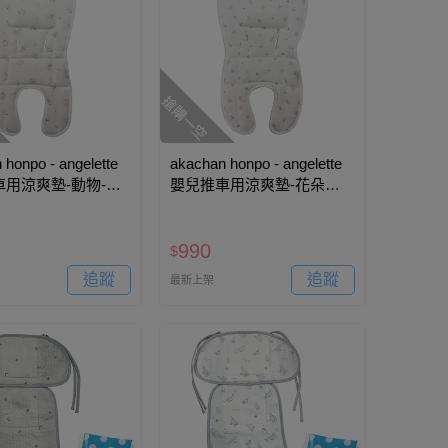
搶購一空
 honpo - angelette
akachan honpo - angelette
用涼爽墊-動物-象
嬰兒推車用涼爽墊-花朵、
36×74cm)
點點-米白色 (36×74cm)
990
$
追蹤
追蹤
最新上架