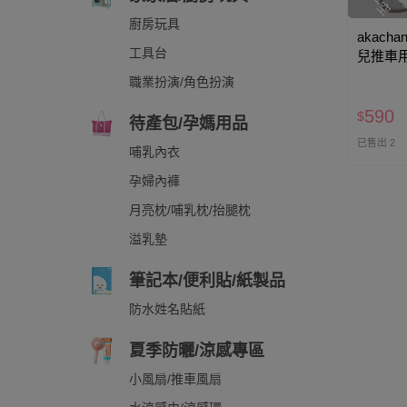
廚房玩具
akacha
工具台
兒推車用
73×43c
職業扮演/角色扮演
590
$
待產包/孕媽用品
已售出 2
哺乳內衣
孕婦內褲
月亮枕/哺乳枕/抬腿枕
溢乳墊
筆記本/便利貼/紙製品
防水姓名貼紙
夏季防曬/涼感專區
小風扇/推車風扇