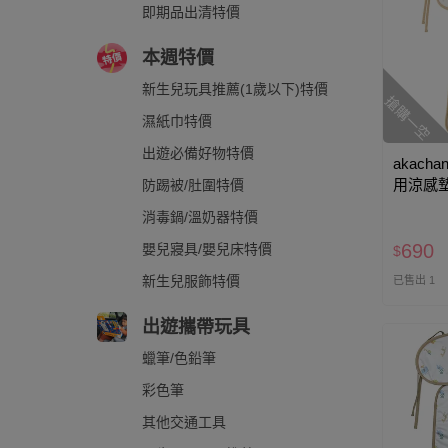
即期品出清特價
本週特價
新生兒玩具推薦(1歲以下)特價
搶購一空
濕紙巾特價
出遊必備好物特價
akacha
用涼感墊
防踢被/肚圍特價
消毒鍋/溫奶器特價
690
嬰兒寢具/嬰兒床特價
$
新生兒服飾特價
已售出 1
出遊攜帶玩具
蠟筆/色鉛筆
彩色筆
其他交通工具