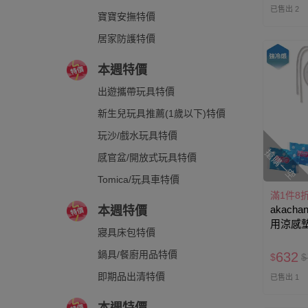
已售出 2
寶寶安撫特價
居家防護特價
本週特價
出遊攜帶玩具特價
新生兒玩具推薦(1歲以下)特價
玩沙/戲水玩具特價
搶購一空
感官盆/開放式玩具特價
Tomica/玩具車特價
滿1件8
akacha
本週特價
用涼感墊
寢具床包特價
鍋具/餐廚用品特價
632
$
$
即期品出清特價
已售出 1