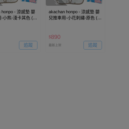
n honpo - 涼感墊 嬰
akachan honpo - 涼感墊 嬰
-小熊-淺卡其色 (約
兒推車用-小花刺繡-原色 (約
m)
73×43cm)
890
$
追蹤
追蹤
最新上架