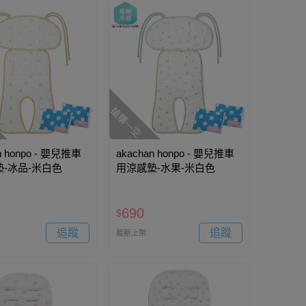
搶購一空
n honpo - 嬰兒推車
akachan honpo - 嬰兒推車
-冰品-米白色
用涼感墊-水果-米白色
690
$
追蹤
追蹤
最新上架