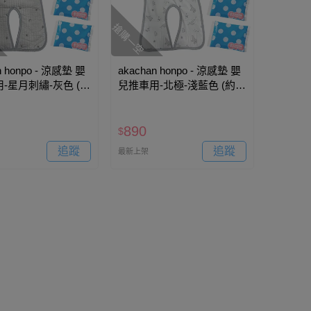
搶購一空
n honpo - 涼感墊 嬰
akachan honpo - 涼感墊 嬰
-星月刺繡-灰色 (約
兒推車用-北極-淺藍色 (約
m)
73×43cm)
890
$
追蹤
追蹤
最新上架