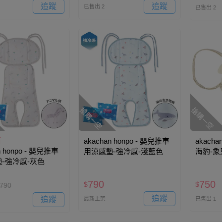
追蹤
追蹤
已售出 2
已售出 2
搶購一空
搶購一空
折
akachan honpo - 嬰兒推車
akacha
n honpo - 嬰兒推車
用涼感墊-強冷感-淺藍色
海豹-
-強冷感-灰色
790
750
$
$
790
追蹤
追蹤
最新上架
已售出 1