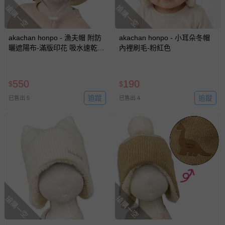
搶購一空
搶購一空
akachan honpo - 漁夫帽 附防
akachan honpo - 小耳朵冬帽
曬遮陽布-滿版印花 吸水速乾-
內裡刷毛-粉紅色
白色
550
190
$
$
追蹤
追蹤
已售出 5
已售出 4
搶購一空
搶購一空