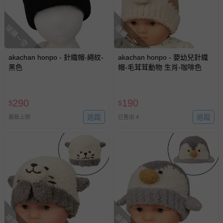
搶購一空
搶購一空
akachan honpo - 針織帽-繩紋-
akachan honpo - 嬰幼兒針織
黑色
帽-毛茸茸動物 生肖-咖啡色
290
190
$
$
追蹤
追蹤
最新上架
已售出 4