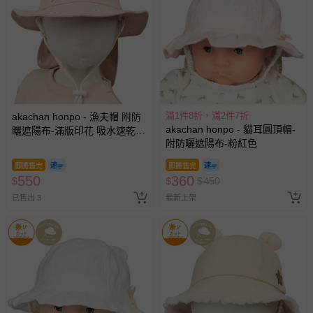
滿1件8折，滿2件7折
akachan honpo - 漁夫帽 附防
akachan honpo - 貓耳圓頂帽-
曬遮陽布-滿版印花 吸水速乾-
附防曬遮陽布-粉紅色
粉紅色
即將售完
即將售完
550
360
$
$
$
450
已售出 3
最新上架