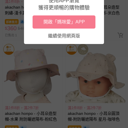
使用APP瀏覽
滿1件8折，滿2件7折
滿1件8折，滿2件7折
akachan honpo - 棒球帽-滿版
獲得更順暢的購物體驗
akachan honpo - 小耳朵造型
刺繡-淺卡其色
帽-水果 附防曬遮陽布-米白色
開啟「媽咪愛」APP
即將售完
即將售完
360
360
$
$
450
$
$
450
繼續使用網頁版
已售出 1
已售出 1
滿1件8折，滿2件7折
滿1件8折，滿2件7折
akachan honpo - 小耳朵造型
akachan honpo - 小耳朵圓頂
帽-水果 附防曬遮陽布-粉紅色
帽-附防曬遮陽布 星月-咖啡色