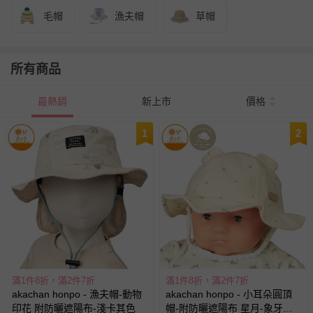
毛帽
漁夫帽
草帽
所有商品
最熱銷
新上市
價格
1
2
滿1件8折，滿2件7折
滿1件8折，滿2件7折
akachan honpo - 漁夫帽-動物
akachan honpo - 小耳朵圓頂
印花 附防曬遮陽布-淺卡其色
帽-附防曬遮陽布 星月-象牙白