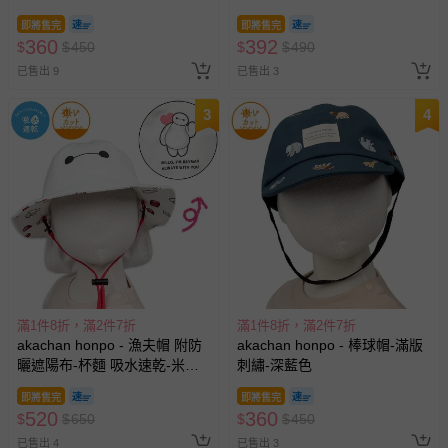
色
即將售完
即將售完
360
392
$
$
450
$
$
490
已售出 9
已售出 3
3
4
滿1件8折，滿2件7折
滿1件8折，滿2件7折
akachan honpo - 漁夫帽 附防
akachan honpo - 棒球帽-滿版
曬遮陽布-杯麵 吸水速乾-米白
刺繡-深藍色
色
即將售完
即將售完
520
360
$
$
650
$
$
450
已售出 4
已售出 3