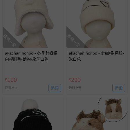
搶購一空
搶購一空
akachan honpo - 冬季針織帽
akachan honpo - 針織帽-繩紋-
內裡刷毛-動物-象牙白色
米白色
190
290
$
$
追蹤
追蹤
已售出 3
最新上架