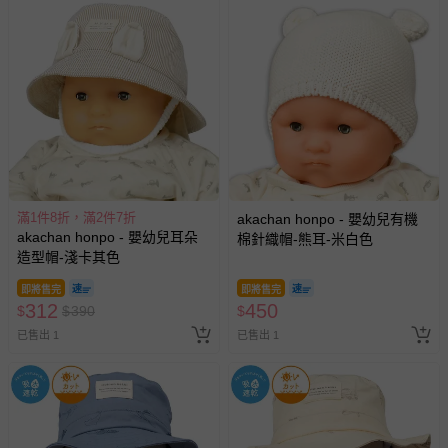
滿1件8折，滿2件7折
akachan honpo - 嬰幼兒有機
akachan honpo - 嬰幼兒耳朵
棉針織帽-熊耳-米白色
造型帽-淺卡其色
即將售完
即將售完
312
450
$
$
390
$
已售出 1
已售出 1