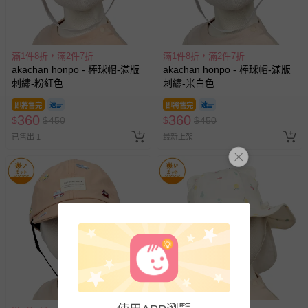
滿1件8折，滿2件7折
滿1件8折，滿2件7折
akachan honpo - 棒球帽-滿版
akachan honpo - 棒球帽-滿版
刺繡-粉紅色
刺繡-米白色
即將售完
即將售完
360
360
$
$
450
$
$
450
已售出 1
最新上架