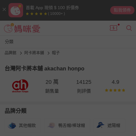
首載 App 現領 $ 100 折價券
點我領券
( 10000+ )
分類
品牌館
阿卡將本舖
帽子
台灣阿卡將本舖 akachan honpo
20 萬
14125
4.9
銷售量
則評價
品牌分類
其他帽款
鴨舌帽/棒球帽
遮陽帽