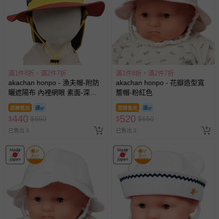
滿1件8折，滿2件7折
滿1件8折，滿2件7折
akachan honpo - 漁夫帽-附防
akachan honpo - 花瓣造型寬
曬遮陽布 內裡網眼 素面-深藍
簷帽-粉紅色
色
即將售完
即將售完
440
520
$
$
550
$
$
650
已售出 3
已售出 2