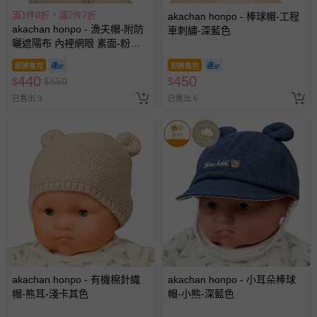
滿1件8折，滿2件7折
akachan honpo - 棒球帽-工程
akachan honpo - 漁夫帽-附防
車刺繡-深藍色
曬遮陽布 內裡網眼 素面-粉紅
色
即將售完
即將售完
440
450
$
$
550
$
已售出 3
已售出 6
akachan honpo - 有機棉針織
akachan honpo - 小耳朵棒球
帽-熊耳-淺卡其色
帽-小熊-深藍色