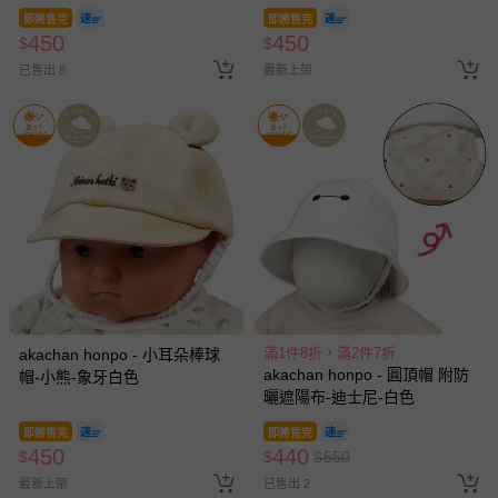
即將售完
即將售完
450
450
$
$
已售出 8
最新上架
滿1件8折，滿2件7折
akachan honpo - 小耳朵棒球
akachan honpo - 圓頂帽 附防
帽-小熊-象牙白色
曬遮陽布-迪士尼-白色
即將售完
即將售完
450
440
$
$
$
550
最新上架
已售出 2