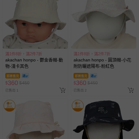
滿1件8折，滿2件7折
滿1件8折，滿2件7折
akachan honpo - 鬱金香帽-動
akachan honpo - 圓頂帽-小花
物-淺卡其色
附防曬遮陽布-粉紅色
即將售完
即將售完
360
360
$
$
450
$
$
450
已售出 1
已售出 2